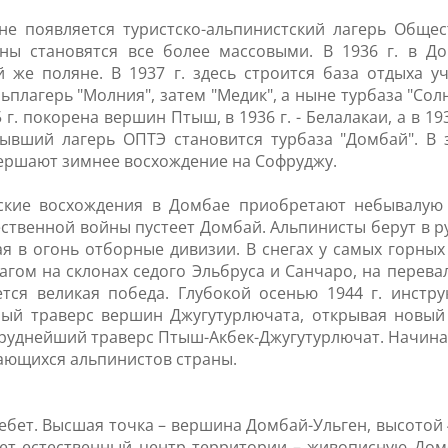
е появляется туристско-альпинистский лагерь Общест
ы становятся все более массовыми. В 1936 г. в До
 же поляне. В 1937 г. здесь строится база отдыха 
плагерь "Молния", затем "Медик", а ныне турбаза "Сол
5 г. покорена вершин Птыш, в 1936 г. - Белалакаи, а в
 Бывший лагерь ОПТЭ становится турбаза "Домбай". В 
вершают зимнее восхождение на Софруджу.
ские восхождения в Домбае приобретают небывалую 
ственной войны пустеет Домбай. Альпинисты берут в р
сая в огонь отборные дивизии. В снегах у самых горны
агом на склонах седого Эльбруса и Санчаро, на перевал
я великая победа. Глубокой осенью 1944 г. инструк
ый траверс вершин Джугутурлючата, открывая новый 
т труднейший траверс Птыш-Акбек-Джугутурлючат. Начин
дающихся альпинистов страны.
ебет. Высшая точка – вершина Домбай-Ульген, высотой 
зует естественный центр территории – живописную Дом