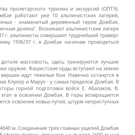
ва пролетарского туризма и экскурсий (ОПТЭ).
мбае работают уже 10 альпинистских лагерей,
ученых - знаменитый деревянный терем Домбая,
нечная долина". Возникают альпинистские лагеря
 1937 г. альпинисты совершают труднейший траверс
зиму 1936/37 г. в Домбае начинам проводиться
дотоле массовость, здесь тренируются лучшие
уки оружие. Фашистские орды вступают на землю
х вершин идут тяжелые бои. Навечно останутся в
ах Клухор и Марух - у самых пределов Домбая. В
торы горной подготовки войск Е. Абалаков, В.
этап в освоении Домбая. В горы возвращается
ается освоение новых путей, штурм неприступных
4040 м. Соединение трех главных ущелий Домбая
байскую поляну, лежащую на высоте 1600 м над