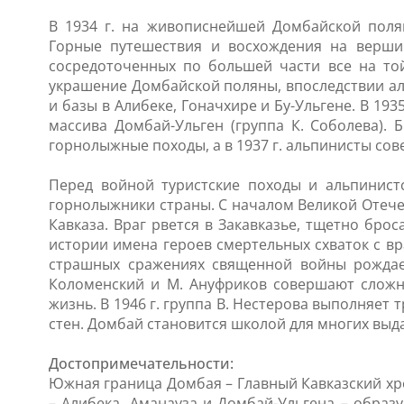
В 1934 г. на живописнейшей Домбайской полян
Горные путешествия и восхождения на вершин
сосредоточенных по большей части все на той
украшение Домбайской поляны, впоследствии аль
и базы в Алибеке, Гоначхире и Бу-Ульгене. В 193
массива Домбай-Ульген (группа К. Соболева).
горнолыжные походы, а в 1937 г. альпинисты со
Перед войной туристские походы и альпинист
горнолыжники страны. С началом Великой Отече
Кавказа. Враг рвется в Закавказье, тщетно бро
истории имена героев смертельных схваток с вр
страшных сражениях священной войны рождаетс
Коломенский и М. Ануфриков совершают сложн
жизнь. В 1946 г. группа В. Нестерова выполняе
стен. Домбай становится школой для многих вы
Достопримечательности:
Южная граница Домбая – Главный Кавказский хр
– Алибека, Аманауза и Домбай-Ульгена – обра