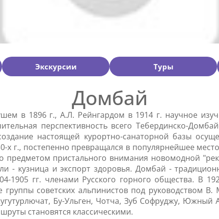
Экскурсии
Туры
Домбай
ушем в 1896 г., А.Л. Рейнгардом в 1914 г. научное и
ительная перспективность всего Тебердинско-Домбай
создание настоящей курортно-санаторной базы осуще
0-х г., постепенно превращался в популярнейшее место
но предметом пристального внимания новомодной "рек
мли - кузница и экспорт здоровья. Домбай - традицио
4-1905 гг. членами Русского горного общества. В 192
е группы советских альпинистов под руководством В. М
утурлючат, Бу-Ульген, Чотча, Зуб Софруджу, Южный Ам
шруты становятся классическими.