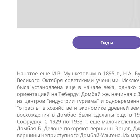
Гиды
Начатое еще И.В. Мушкетовым в 1895 г., Н.А. Б
Великого Октября советскими учеными. Исключ
была установлена еще в начале века, однако 
ориентацией на Теберду. Домбай же, начиная с 3
из центров "индустрии туризма" и одновремен
"отрасль" в хозяйстве и экономике древней зе
восхождения в Домбае были сделаны еще в 190
Софруджу. С 1929 по 1933 г. еще малочисленны
Домбая Б. Делоне покоряют вершины Эрцог, Джуг
вершины неприступного Домбай-Ульгена. Их мар