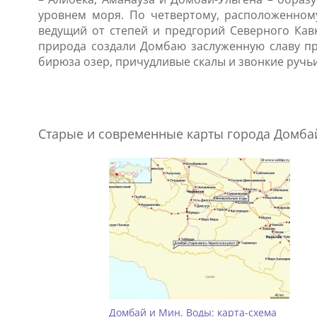
уровнем моря. По четвертому, расположенному
ведущий от степей и предгорий Северного Кав
природа создали Домбаю заслуженную славу пр
бирюза озер, причудливые скалы и звонкие ручь
Старые и современные карты города Домбай
Домбай и Мин. Воды: карта-схема