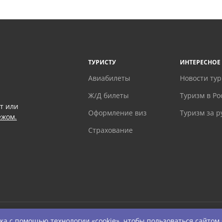
ТУРИСТУ
ИНТЕРЕСНОЕ
Авиабилеты
Новости ту
Ж/Д билеты
Туризм в Ро
т или
Оформление виз
Туризм за 
ежом.
Страхование
ка
с помощью технологии «cookie», чтобы пользоваться сайтом
ts Reserved.