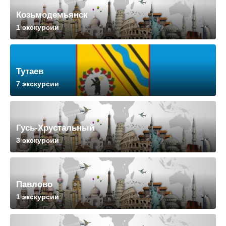
Козьмодемьянск
1 экскурсии
Тутаев
7 экскурсии
Гусь-Хрустальный
3 экскурсии
Павлово
1 экскурсии