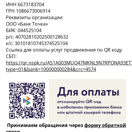
ИНН 6673183704
ГРН 1086673006914
Реквизиты организации:
ООО «Банк Точка»
БИК: 044525104
р/с: 40702810202500128632
к/с: 30101810745374525104
Ссылка для оплаты услуг продвижения по QR коду
СБП:
https://qr.nspk.ru/AS1A003MUO47MKNL9N7RPONA93ET
type=01&bank=100000000284&crc=4574
Принимаем обращения через
ф
орму обратной
связи