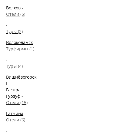
Волхов
-
Отели (5)
-
Туры (2)
Волоколамск
-
Турфирмы (1)
-
Туры (4)
Вишнёвогорск
Г
Гаспра
Гурзуф
-
Отели (15)
Гатчина
-
Отели (6)
-