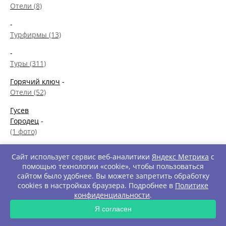
Отели (8)
-
Турфирмы (13)
-
Туры (311)
Горячий ключ
-
Отели (52)
Гусев
Городец
-
(1 фото)
-
Сайт использует сервис веб-аналитики
Яндекс Метрика
с
Гиды (1)
помощью технологии «cookie», чтобы пользоваться
сайтом было удобнее. Вы можете запретить обработку
Гаврилов-Посад
cookies в настройках браузера. Подробнее в
Политике
Галич
конфиденциальности
.
Гдов
ЗАПРОС
Я согласен
Георгиевск
Глазов