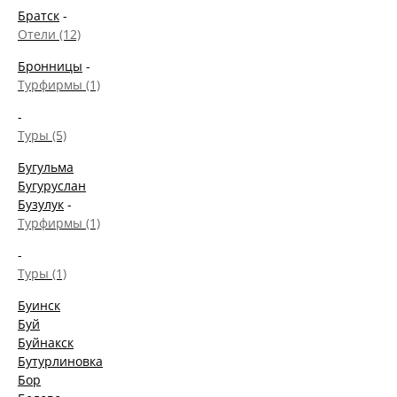
Братск
-
Отели (12)
Бронницы
-
Турфирмы (1)
-
Туры (5)
Бугульма
Бугуруслан
Бузулук
-
Турфирмы (1)
-
Туры (1)
Буинск
Буй
Буйнакск
Бутурлиновка
Бор