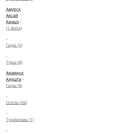
Амурск
Аксай
Архыз
-
(1 фото)
-
Гиды (5)
-
Туры (8)
Армянск
Алушта
-
Гиды (8)
-
Отели (94)
-
Турфирмы (1)
-