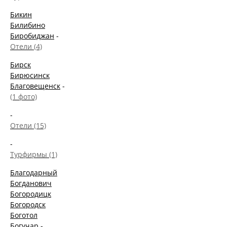
Бикин
Билибино
Биробиджан
-
Отели (4)
Бирск
Бирюсинск
Благовещенск
-
(1 фото)
-
Отели (15)
-
Турфирмы (1)
Благодарный
Богданович
Богородицк
Богородск
Боготол
Богучар
-