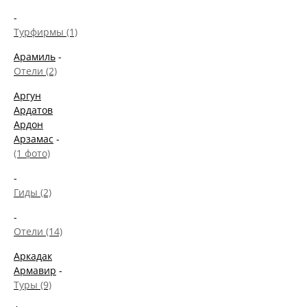
-
Турфирмы (1)
Арамиль
-
Отели (2)
Аргун
Ардатов
Ардон
Арзамас
-
(1 фото)
-
Гиды (2)
-
Отели (14)
Аркадак
Армавир
-
Туры (9)