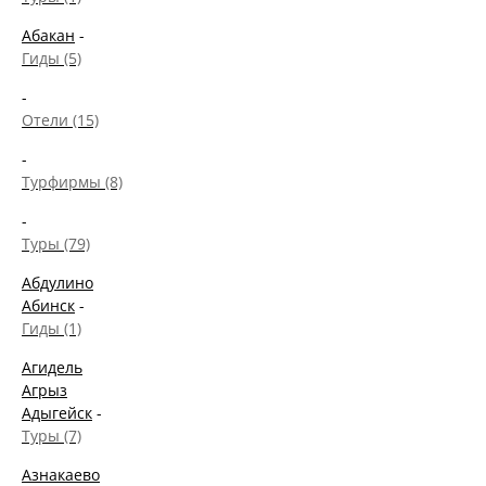
Абакан
-
Гиды (5)
-
Отели (15)
-
Турфирмы (8)
-
Туры (79)
Абдулино
Абинск
-
Гиды (1)
Агидель
Агрыз
Адыгейск
-
Туры (7)
Азнакаево