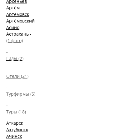
Арсеньев
Артём
Артёмовск
Артёмовский
Асино
Астрахань
-
(1 фото)
-
Гиды (2)
-
Отели (21)
-
Турфирмы (5)
-
Туры (18)
Аткарск
Ахтубинск
Ачинск