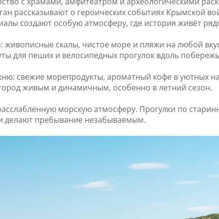
ство с храмами, амфитеатром и археологическими раск
ган рассказывают о героических событиях Крымской во
алы создают особую атмосферу, где история живёт ряд
а: живописные скалы, чистое море и пляжи на любой вку
ты для пеших и велосипедных прогулок вдоль побережь
хню: свежие морепродукты, ароматный кофе в уютных н
 город живым и динамичным, особенно в летний сезон.
 расслабленную морскую атмосферу. Прогулки по старинн
и делают пребывание незабываемым.