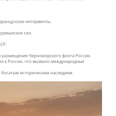
-французские интервенты.
-румынских сил.
СР.
вая размещение Черноморского флота России.
ёл к России, что вызвало международные
с богатым историческим наследием.