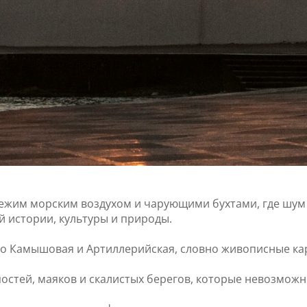
вежим морским воздухом и чарующими бухтами, где шум 
 истории, культуры и природы.
нно Камышовая и Артиллерийская, словно живописные кар
постей, маяков и скалистых берегов, которые невозможн