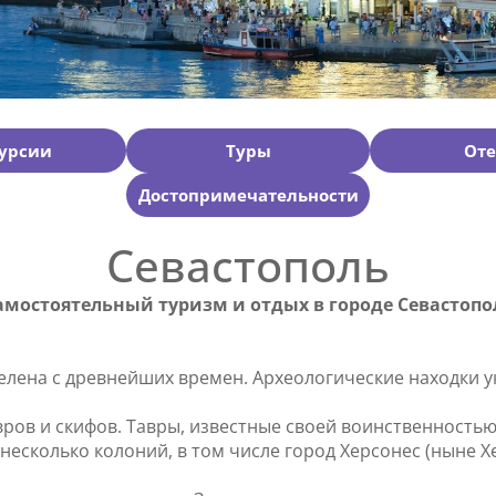
урсии
Туры
От
Достопримечательности
Севастополь
амостоятельный туризм и отдых в городе Севастопо
ена с древнейших времен. Археологические находки ука
тавров и скифов. Тавры, известные своей воинственность
жье несколько колоний, в том числе город Херсонес (ныне