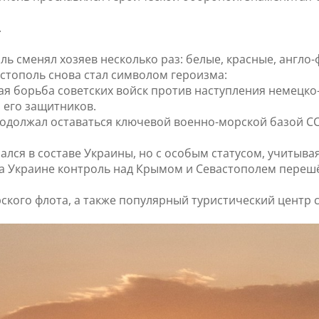
.
ль сменял хозяев несколько раз: белые, красные, англо
астополь снова стал символом героизма:
ая борьба советских войск против наступления немецко
 его защитников.
родолжал оставаться ключевой военно-морской базой СС
зался в составе Украины, но с особым статусом, учиты
 на Украине контроль над Крымом и Севастополем переш
ского флота, а также популярный туристический центр 