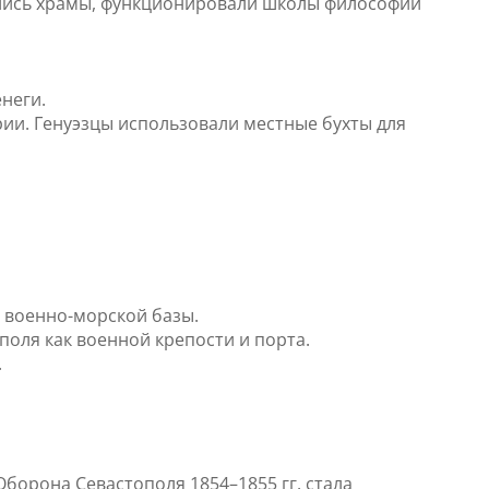
ились храмы, функционировали школы философии
неги.
рии. Генуэзцы использовали местные бухты для
 военно-морской базы.
поля как военной крепости и порта.
.
борона Севастополя 1854–1855 гг. стала