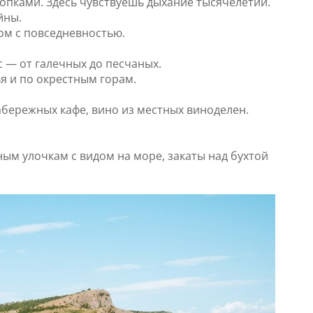
опками. Здесь чувствуешь дыхание тысячелетий.
йны.
ом с повседневностью.
с — от галечных до песчаных.
я и по окрестным горам.
абережных кафе, вино из местных виноделен.
ым улочкам с видом на море, закаты над бухтой