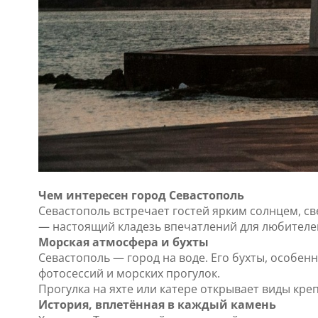
Чем интересен город Севастополь
Севастополь встречает гостей ярким солнцем, с
— настоящий кладезь впечатлений для любителей
Морская атмосфера и бухты
Севастополь — город на воде. Его бухты, особе
фотосессий и морских прогулок.
Прогулка на яхте или катере открывает виды кре
История, вплетённая в каждый камень