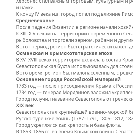
Херсонес стал важным торговым, культурным и 
и науки.
К концу IV века н.э. город попал под влияние Ри
Средневековье
После падения Византии в регионе начали хозяй
К XIII–XIV векам на территории современного Се
рыболовства и торговли зерном, рабами и други
В этот период регион был стратегически важен д
Османская и крымскотатарская эпоха
В XV–XVIII веках территория входила в состав К
Севастопольская бухта использовалась для стоян
В это время регион был малонаселенным, с ред
Основание города Российской империей
1783 год — после присоединения Крыма к России
1784 год — генерал Мордвинов заложил укреплен
Город получил название Севастополь от греческих
XIX век
Севастополь стал крупнейшей военно-морской б
Русско-турецкие войны (1787–1791, 1806–1812, 182
Город укреплялся как крепость и база флота.
В 1853–1856 гг. во время Крымской войны Севас