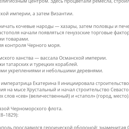
религиозным центром. Здесь процветали ремесла, стро
мской империи, а затем Византии.
ничать кочевые народы — хазары, затем половцы и пече
вастополя начали появляться генуэзские торговые факто
ми товарами.
ля контроля Черного моря.
рымского ханства — вассала Османской империи.
ки татарских и турецких кораблей.
кими укреплениями и небольшими деревнями.
 императрица Екатерина II инициировала строительство
ия на мысе Хрустальный и начал строительство Севасто
 слов «сев» (величественный) и «стапол» (город, место)
азой Черноморского флота.
8–1829):
тополь прославился героической обороной: знаменитая О