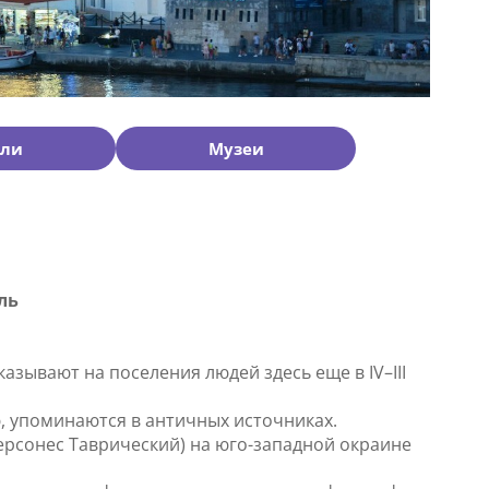
ели
Музеи
ль
зывают на поселения людей здесь еще в IV–III
ю, упоминаются в античных источниках.
 Херсонес Таврический) на юго-западной окраине