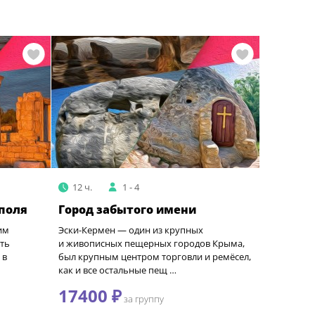
12 ч.
1 - 4
поля
Город забытого имени
им
Эски-Кермен — один из крупных
уть
и живописных пещерных городов Крыма,
 в
был крупным центром торговли и ремёсел,
как и все остальные пещ …
17400 ₽
за группу