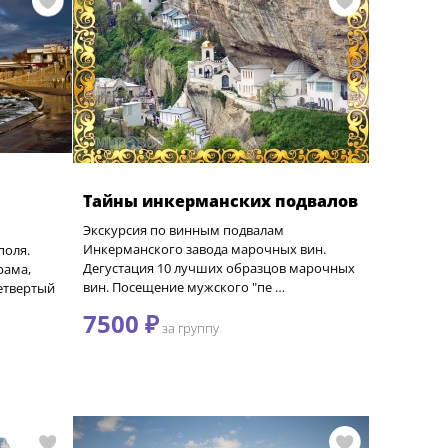
Тайны инкерманских подвалов
Экскурсия по винным подвалам
Инкерманского завода марочных вин.
поля.
Дегустация 10 лучших образцов марочных
рама,
вин. Посещение мужского "пе …
етвертый
7500 ₽
за группу