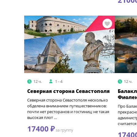
12 ч.
1 - 4
12 ч.
Северная сторона Севастополя
Балакл
Фиоле
Северная сторона Севастополя несколько
обделена вниманием путешественников:
Про Бала
почти нет ресторанов и гостиниц; не такая
прекрасно
высокая плот …
админист
считается
17400 ₽
за группу
1740