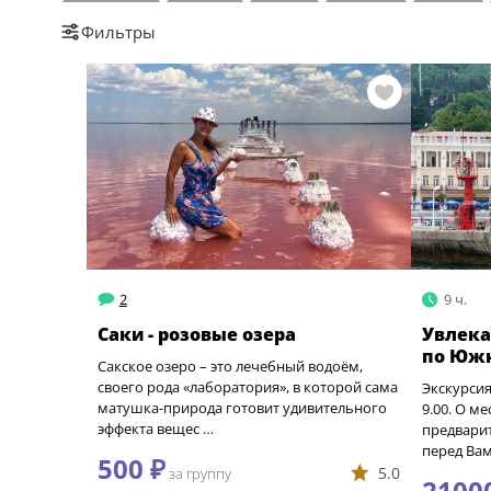
Выездные
Весной
Летом
Осенью
Зимой
Фильтры
2
9 ч.
Саки - розовые озера
Увлека
по Южн
Сакское озеро – это лечебный водоём,
своего рода «лаборатория», в которой сама
Экскурсия
матушка-природа готовит удивительного
9.00. О м
эффекта вещес …
предварит
перед Ва
500 ₽
5.0
за группу
2100