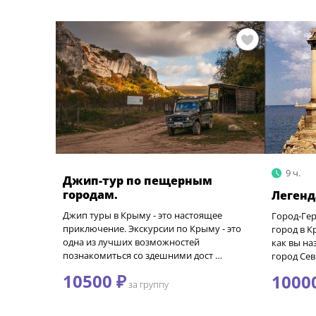
9 ч.
Джип-тур по пещерным
городам.
Легенд
Джип туры в Крыму - это настоящее
Город-Гер
приключение. Экскурсии по Крыму - это
город в К
одна из лучших возможностей
как вы н
познакомиться со здешними дост …
город Сев
10500 ₽
1000
за группу