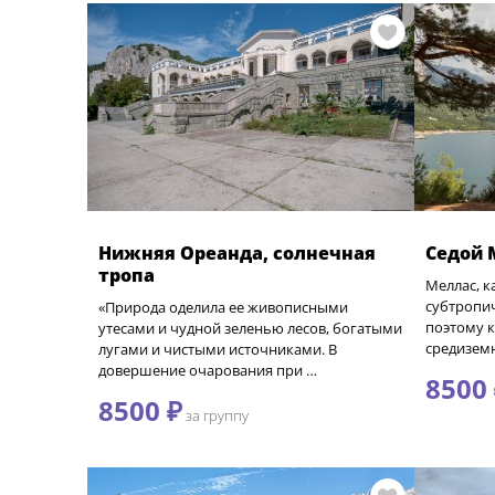
Нижняя Ореанда, солнечная
Седой 
тропа
Меллас, к
субтропи
«Природа оделила ее живописными
поэтому к
утесами и чудной зеленью лесов, богатыми
средизем
лугами и чистыми источниками. В
довершение очарования при …
8500
8500 ₽
за группу