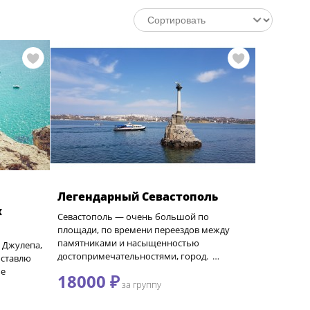
Легендарный Севастополь
х
Севастополь — очень большой по
площади, по времени переездов между
памятниками и насыщенностью
 Джулепа,
достопримечательностями, город. …
оставлю
ые
18000 ₽
за группу