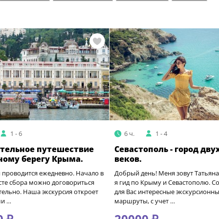
На автобусе
На автомобиле
Пешеходные
Водные
1 - 6
6 ч.
1 - 4
тельное путешествие
Севастополь - город дву
ому берегу Крыма.
веков.
 проводится ежедневно. Начало в
Добрый день! Меня зовут Татьяна
есте сбора можно договориться
я гид по Крыму и Севастополю. С
ельно. Наша экскурсия откроет
для Вас интересные экскурсионн
ми …
маршруты, с учет …
0 ₽
20000 ₽