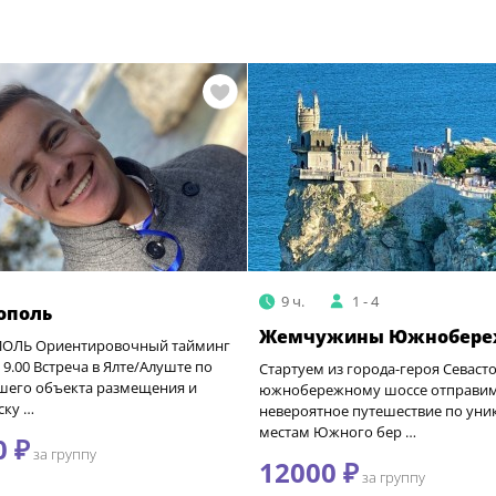
9 ч.
1 - 4
ополь
Жемчужины Южнобере
ОЛЬ Ориентировочный тайминг
 9.00 Встреча в Ялте/Алуште по
Стартуем из города-героя Севаст
ашего объекта размещения и
южнобережному шоссе отправим
ску …
невероятное путешествие по ун
местам Южного бер …
0 ₽
за группу
12000 ₽
за группу