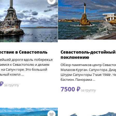
ствие в Севастополь
Севастополь-достойный
поклонению
вейшей дороге вдоль побережья
аемся к Севастополю и делаем
Обзор памятников центр Севасто
 на Сапун горе. Это большой
Малахов-Курган. Сапун-гора. Диа
ьный компл …
Штурм Сапун-горы 7 мая 1944г. Ч
бастион. Панорама …
 ₽
за группу
7500 ₽
за группу