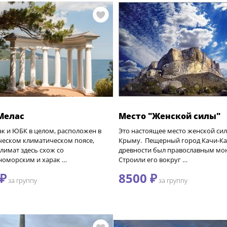
Мелас
Место "Женской силы"
ак и ЮБК в целом, расположен в
Это настоящее место женской сил
ческом климатическом поясе,
Крыму. Пещерный город Качи-Ка
лимат здесь схож со
древности был православным мо
номорским и харак …
Строили его вокруг …
 ₽
8500 ₽
за группу
за группу