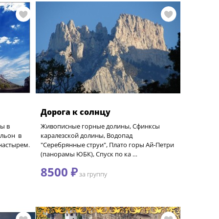
Дорога к солнцу
ы в
Живописные горные долины, Сфинксы
льон в
каралезской долины, Водопад
настырем.
"Серебрянные струи", Плато горы Ай-Петри
(панорамы ЮБК), Спуск по ка …
8500 ₽
за группу