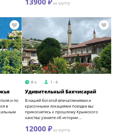
13900 ₽
за группу
8 ч.
1 - 4
жья
Удивительный Бахчисарай
ополя и по
В нашей богатой впечатлениями и
ся в
красочными локациями поездке вы:
икальным
прикоснетесь к прошлому Крымского
ханства; узнаете об истории …
12000 ₽
за группу