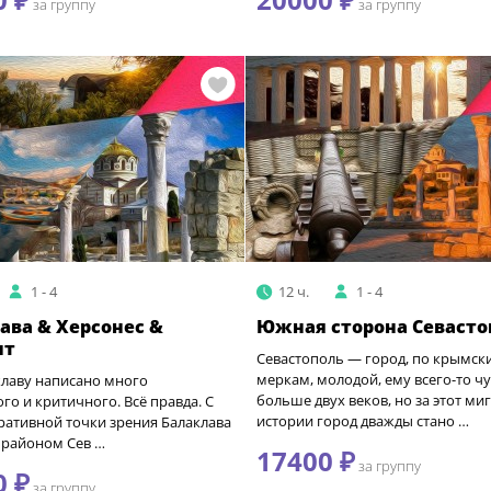
за группу
за группу
1 - 4
12 ч.
1 - 4
ава & Херсонес &
Южная сторона Севасто
нт
Севастополь — город, по крымск
меркам, молодой, ему всего-то ч
клаву написано много
больше двух веков, но за этот миг
го и критичного. Всё правда. С
истории город дважды стано …
ративной точки зрения Балаклава
 районом Сев …
17400 ₽
за группу
0 ₽
за группу