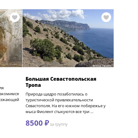
Большая Севастопольская
Тропа
ля
знакомимся
Природа щедро позаботилась о
оезжающей
туристической привлекательности
Севастополя. На его южном побережье у
мыса Фиолент стыкуются все три …
8500 ₽
за группу