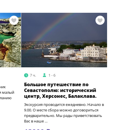
7 ч.
1 - 6
Большое путешествие по
ник
Севастополю: исторический
и малый
центр, Херсонес, Балаклава.
еланию
Экскурсия проводится ежедневно. Начало в
9.00. О месте сбора можно договориться
предварительно. Мы рады приветствовать
Вас в наше …