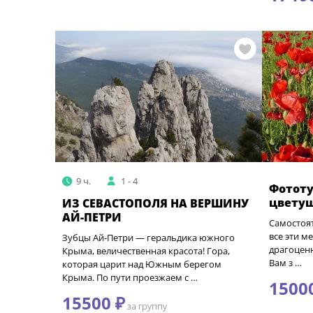
9 ч.
1 - 4
Фототу
цвету
ИЗ СЕВАСТОПОЛЯ НА ВЕРШИНУ
АЙ-ПЕТРИ
Самостоят
все эти ме
Зубцы Ай-Петри — геральдика южного
драгоценн
Крыма, величественная красота! Гора,
Вам з …
которая царит над Южным берегом
Крыма. По пути проезжаем с …
1500
15500 ₽
за группу