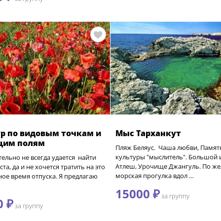
р по видовым точкам и
Мыс Тарханкут
щим полям
Пляж Беляус. Чаша любви, Памят
культуры "мыслитель". Большой 
ельно не всегда удается найти
Атлеш, Урочище Джангуль. По ж
ста, да и не хочется тратить на это
морская прогулка вдол …
ое время отпуска. Я предлагаю
15000 ₽
за группу
0 ₽
за группу