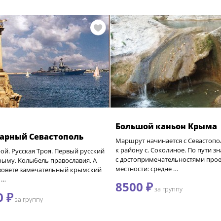
Большой каньон Крыма
арный Севастополь
Маршрут начинается с Севастопо
к району с. Соколиное. По пути 
ой. Русская Троя. Первый русский
с достопримечательностями пр
рыму. Колыбель православия. А
местности: средне …
азовете замечательный крымский
 …
8500 ₽
за группу
0 ₽
за группу