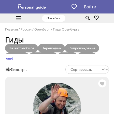
Войти
Оренбург
Главная
/
Россия
/
Оренбург
/
Гиды Оренбурга
Гиды
На автомобиле
Переводчик
Сопровождение
Фотограф
С лицензией
Шопинг
Бизнес
ещё
Местный житель
Фильтры