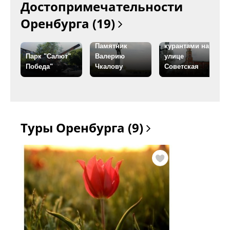
Достопримечательности
Оренбурга (19)
Башня с
Памятник
курантами на
Парк "Салют"
Валерию
улице
Победа"
Чкалову
Советская
Туры Оренбурга (9)