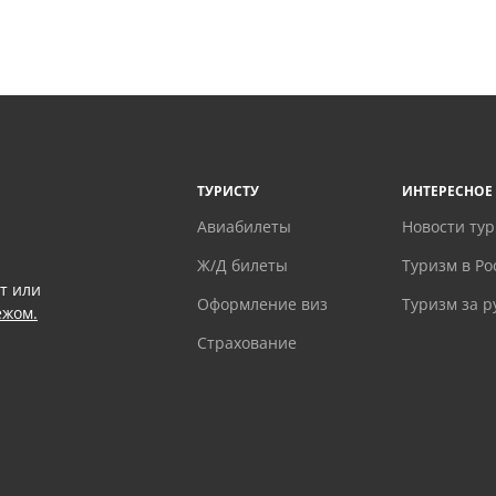
ТУРИСТУ
ИНТЕРЕСНОЕ
Авиабилеты
Новости ту
Ж/Д билеты
Туризм в Ро
т или
Оформление виз
Туризм за 
ежом.
Страхование