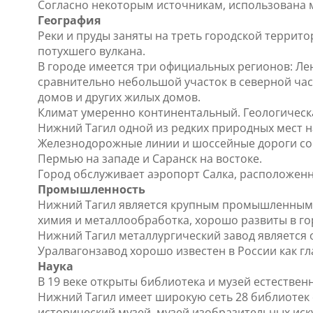
Согласно некоторым источникам, использована м
География
Реки и пруды заняты на треть городской территори
потухшего вулкана.
В городе имеется три официальных регионов: Ле
сравнительно небольшой участок в северной час
домов и других жилых домов.
Климат умеренно континентальный. Геологическая
Нижний Тагил одной из редких природных мест н
Железнодорожные линии и шоссейные дороги соеди
Пермью на западе и Саранск на востоке.
Город обслуживает аэропорт Салка, расположенны
Промышленность
Нижний Тагил является крупным промышленным 
химия и металлообработка, хорошо развиты в го
Нижний Тагил металлургический завод является 
Уралвагонзавод хорошо известен в России как гла
Наука
В 19 веке открыты библиотека и музей естествен
Нижний Тагил имеет широкую сеть 28 библиотек
исторический музей, музей изобразительных искус