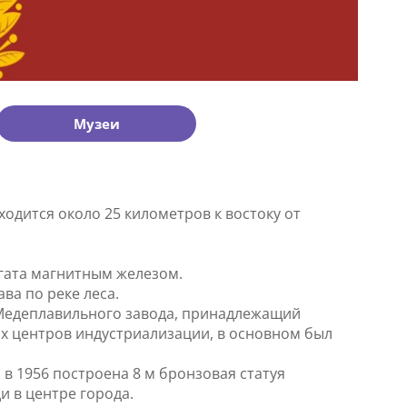
Музеи
аходится около 25 километров к востоку от
огата магнитным железом.
а по реке леса.
м Медеплавильного завода, принадлежащий
их центров индустриализации, в основном был
в 1956 построена 8 м бронзовая статуя
и в центре города.