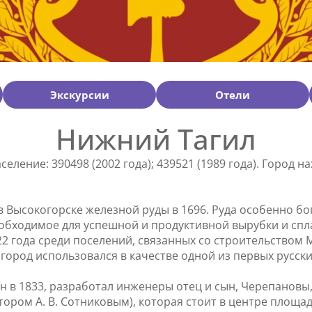
Экскурсии
Отели
Нижний Тагил
еление: 390498 (2002 года); 439521 (1989 года). Город н
в Высокогорске железной руды в 1696. Руда особенно б
бходимое для успешной и продуктивной вырубки и сплав
22 года среди поселений, связанных со строительство
город использовался в качестве одной из первых русск
в 1833, разработал инженеры отец и сын, Черепановы, 
ром А. В. Сотниковым), которая стоит в центре площад