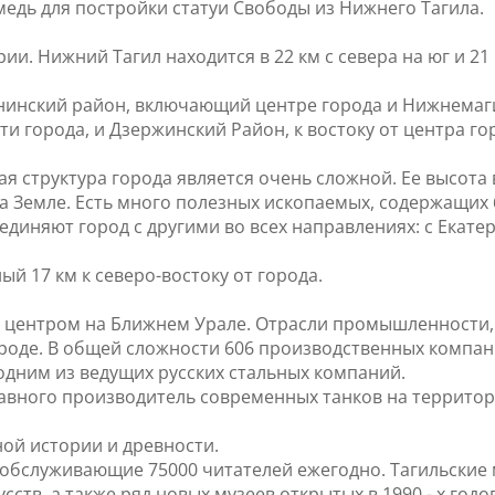
едь для постройки статуи Свободы из Нижнего Тагила.
и. Нижний Тагил находится в 22 км с севера на юг и 21 
нинский район, включающий центре города и Нижнемаги
ти города, и Дзержинский Район, к востоку от центра г
 структура города является очень сложной. Ее высота в
а Земле. Есть много полезных ископаемых, содержащих
няют город с другими во всех направлениях: с Екатери
й 17 км к северо-востоку от города.
центром на Ближнем Урале. Отрасли промышленности, 
роде. В общей сложности 606 производственных компан
одним из ведущих русских стальных компаний.
вного производитель современных танков на территории б
ной истории и древности.
 обслуживающие 75000 читателей ежегодно. Тагильские 
ств, а также ряд новых музеев открытых в 1990 - х годо