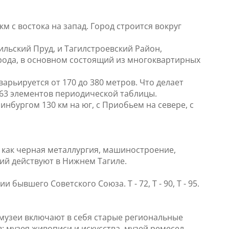
км с востока на запад. Город строится вокруг
льский Пруд, и Тагилстроевский Район,
орода, в основном состоящий из многоквартирных
арьируется от 170 до 380 метров. Что делает
 63 элементов периодической таблицы.
нбургом 130 км на юг, с Приобьем на севере, с
как черная металлургия, машиностроение,
ий действуют в Нижнем Тагиле.
ывшего Советского Союза. Т - 72, Т - 90, Т - 95.
музеи включают в себя старые региональные
в: музея живописи и искусства, музей ремесел,