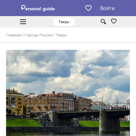
Войти
Тверь
Главная
/
Города России
/
Тверь