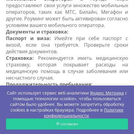
предоставляют свои услуги множество мобильных
операторов, таких как МТС, Билайн, Мегафон и
другие. Роуминг может быть активирован согласно
условиям вашего мобильного оператора.
Документы и страховка:
Паспорт и виза:
Имейте при себе паспорт с
визой, если она требуется. Проверьте сроки
действия документов.
Страховка:
Рекомендуется иметь медицинскую
страховку, которая покрывает расходы на
медицинскую помощь в случае заболевания или
несчастного случая.
Продолжительность пребывания:
Визовый режим:
В зависимости от вашей страны,
Сайт использует сервис веб-аналитики
Яндекс Метрика
с
режим безвизового въезда может быть
помощью технологии «cookie», чтобы пользоваться
предоставлен на определенный срок. Для более
сайтом было удобнее. Вы можете запретить обработку
cookies в настройках браузера. Подробнее в
Политике
длительного пребывания требуется виза.
конфиденциальности
.
Регистрация:
Если вы планируете проживать в
ЗАПРОС
России более 7 рабочих дней, вам необходимо
Я согласен
зарегистрировать свое пребывание в местном