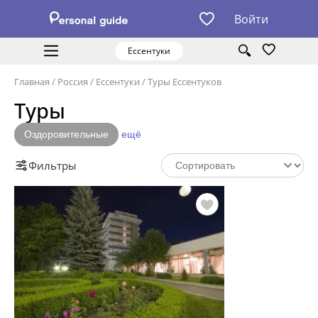
Войти
Ессентуки
Главная
/
Россия
/
Ессентуки
/
Туры Ессентуков
Туры
Оздоровительные
ещё
Фильтры