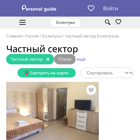
Войти
Ессентуки
Главная
/
Россия
/
Ессентуки
/
Частный сектор Ессентуков
Частный сектор
×
Частный сектор
Отели
ещё
Смотреть на карте