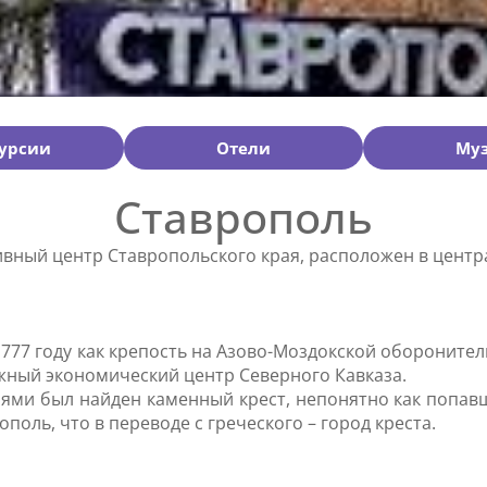
урсии
Отели
Му
Ставрополь
ивный центр Ставропольского края, расположен в центр
в 1777 году как крепость на Азово-Моздокской оборонит
ажный экономический центр Северного Кавказа.
ями был найден каменный крест, непонятно как попавш
ополь, что в переводе с греческого – город креста.