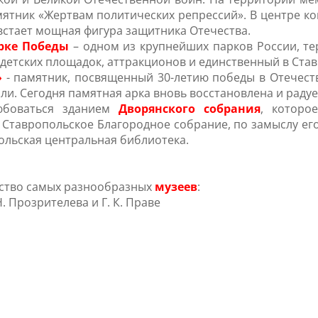
мятник «Жертвам политических репрессий». В центре к
 встает мощная фигура защитника Отечества.
рке Победы
– одном из крупнейших парков России, те
детских площадок, аттракционов и единственный в Став
»
- памятник, посвященный 30-летию победы в Отечест
или. Сегодня памятная арка вновь восстановлена и раду
юбоваться зданием
Дворянского собрания
, которо
у. Ставропольское Благородное собрание, по замыслу е
польская центральная библиотека.
ество самых разнообразных
музеев
:
 Прозрителева и Г. К. Праве