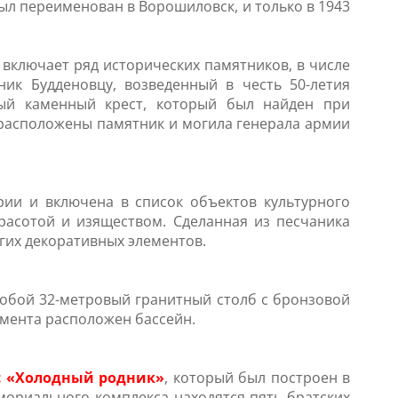
был переименован в Ворошиловск, и только в 1943
 включает ряд исторических памятников, в числе
ик Будденовцу, возведенный в честь 50-летия
мый каменный крест, который был найден при
е, расположены памятник и могила генерала армии
рии и включена в список объектов культурного
расотой и изяществом. Сделанная из песчаника
угих декоративных элементов.
собой 32-метровый гранитный столб с бронзовой
умента расположен бассейн.
 «Холодный родник»
, который был построен в
мориального комплекса находятся пять братских