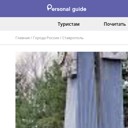
Туристам
Почитать
Главная
/
Города России
/
Ставрополь