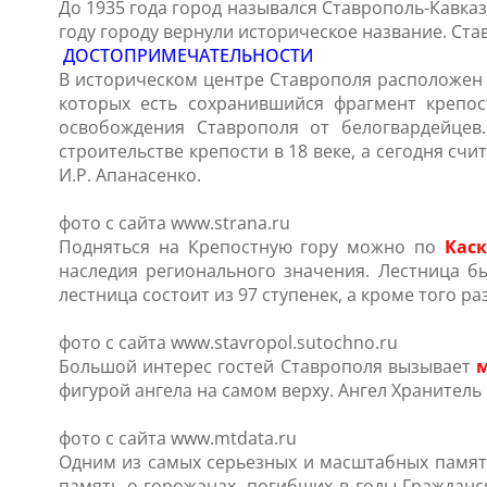
До 1935 года город назывался Ставрополь-Кавказ
году городу вернули историческое название. Ст
ДОСТОПРИМЕЧАТЕЛЬНОСТИ
В историческом центре Ставрополя расположе
которых есть сохранившийся фрагмент крепос
освобождения Ставрополя от белогвардейцев
строительстве крепости в 18 веке, а сегодня сч
И.Р. Апанасенко.
фото с сайта www.strana.ru
Подняться на Крепостную гору можно по
Кас
наследия регионального значения. Лестница б
лестница состоит из 97 ступенек, а кроме того р
фото с сайта www.stavropol.sutochno.ru
Большой интерес гостей Ставрополя вызывает
м
фигурой ангела на самом верху. Ангел Хранитель
фото с сайта www.mtdata.ru
Одним из самых серьезных и масштабных памят
память о горожанах, погибших в годы Гражданс