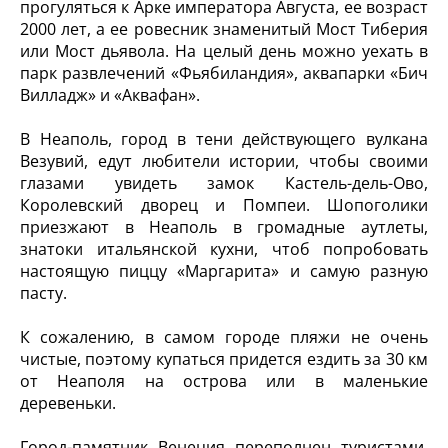
прогуляться к Арке императора Августа, ее возраст
2000 лет, а ее ровесник знаменитый Мост Тиберия
или Мост дьявола. На целый день можно уехать в
парк развлечений «Фьябиландия», аквапарки «Бич
Вилладж» и «Аквафан».
В Неаполь, город в тени действующего вулкана
Везувий, едут любители истории, чтобы своими
глазами увидеть замок Кастель-дель-Ово,
Королевский дворец и Помпеи. Шопоголики
приезжают в Неаполь в громадные аутлеты,
знатоки итальянской кухни, чтоб попробовать
настоящую пиццу «Маргарита» и самую разную
пасту.
К сожалению, в самом городе пляжи не очень
чистые, поэтому купаться придется ездить за 30 км
от Неаполя на острова или в маленькие
деревеньки.
Город-памятник Венеция переполнен туристами,