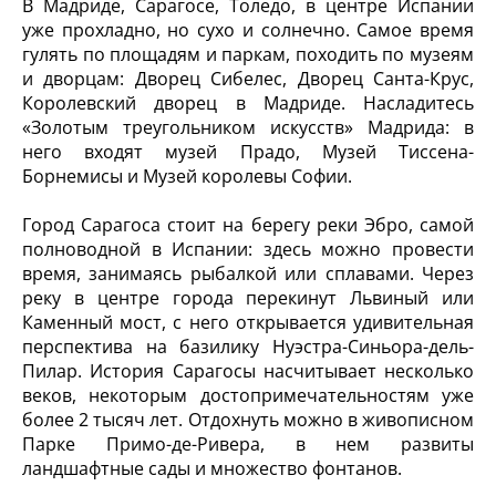
В Мадриде, Сарагосе, Толедо, в центре Испании
уже прохладно, но сухо и солнечно. Самое время
гулять по площадям и паркам, походить по музеям
и дворцам: Дворец Сибелес, Дворец Санта-Крус,
Королевский дворец в Мадриде. Насладитесь
«Золотым треугольником искусств» Мадрида: в
него входят музей Прадо, Музей Тиссена-
Борнемисы и Музей королевы Софии.
Город Сарагоса стоит на берегу реки Эбро, самой
полноводной в Испании: здесь можно провести
время, занимаясь рыбалкой или сплавами. Через
реку в центре города перекинут Львиный или
Каменный мост, с него открывается удивительная
перспектива на базилику Нуэстра-Синьора-дель-
Пилар. История Сарагосы насчитывает несколько
веков, некоторым достопримечательностям уже
более 2 тысяч лет. Отдохнуть можно в живописном
Парке Примо-де-Ривера, в нем развиты
ландшафтные сады и множество фонтанов.