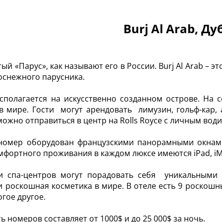
Burj Al Arab, Ду
ый «Парус», как называют его в России. Burj Al Arab – 
оснежного парусника.
сполагается на искусственно созданном острове. На 
в мире. Гости могут арендовать лимузин, гольф-кар, 
можно отправиться в центр на Rolls Royce с личным вод
номер оборудован французскими панорамными окнами
мфортного проживания в каждом люксе имеются iPad, i
и спа-центров могут порадовать себя уникальными 
и роскошная косметика в мире. В отеле есть 9 роскошны
огое другое.
ь номеров составляет от 1000$ и до 25 000$ за ночь.