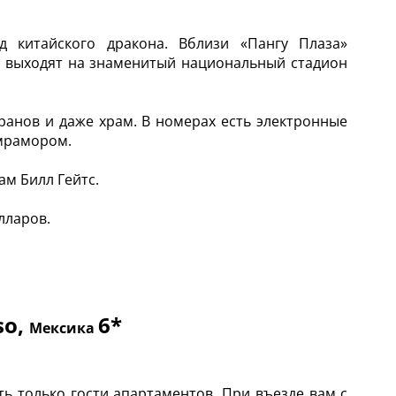
 китайского дракона. Вблизи «Пангу Плаза»
в выходят на знаменитый национальный стадион
оранов и даже храм. В номерах есть электронные
 мрамором.
ам Билл Гейтс.
лларов.
so,
6*
Мексика
ть только гости апартаментов. При въезде вам с