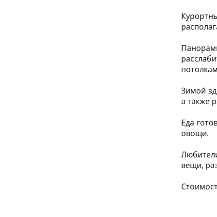
Курортн
располаг
Панорамн
расслаби
потолкам
Зимой зд
а также 
Еда гото
овощи.
Любители
вещи, ра
Стоимост