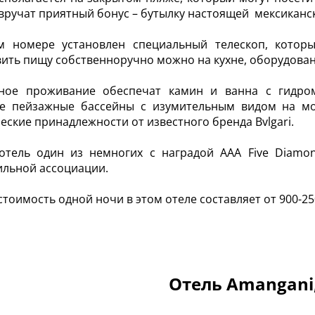
вручат приятный бонус – бутылку настоящей мексиканс
м номере установлен специальный телескоп, котор
ить пищу собственноручно можно на кухне, оборудован
ное проживание обеспечат камин и ванна с гидром
е пейзажные бассейны с изумительным видом на мо
еские принадлежности от известного бренда Bvlgari.
отель один из немногих с наградой AAA Five Diamo
ильной ассоциации.
стоимость одной ночи в этом отеле составляет от 900-25
Отель Amangani