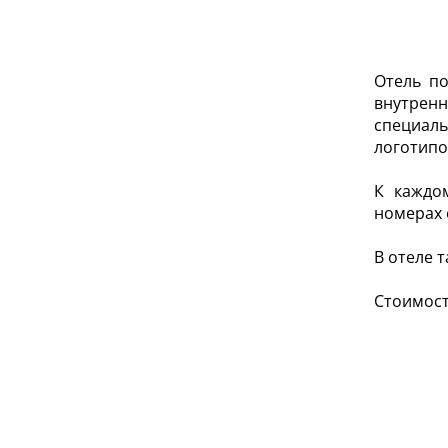
Отель по
внутренн
специал
логотип
К каждо
номерах 
В отеле 
Стоимост