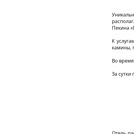
Уникаль
располаг
Пекина «
К услуга
камины, 
Во время
За сутки
Отель ра