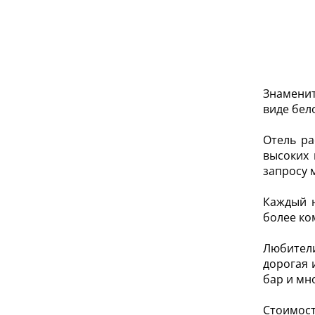
Знаменит
виде бел
Отель ра
высоких 
запросу 
Каждый 
более ко
Любител
дорогая 
бар и мн
Стоимост