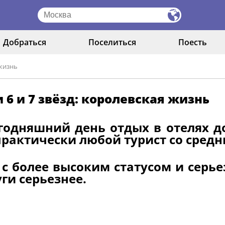
Добраться
Поселиться
Поесть
 жизнь
 6 и 7 звёзд: королевская жизнь
годняшний день отдых в отелях д
практически любой турист со сред
 с более высоким статусом и серь
уги серьезнее.