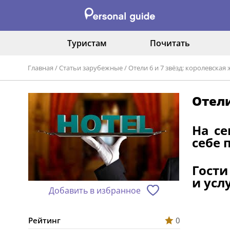
Туристам
Почитать
Главная
/
Статьи зарубежные
/
Отели 6 и 7 звёзд: королевская
Отели
На се
себе 
Гости
и усл
Добавить в избранное
Рейтинг
0