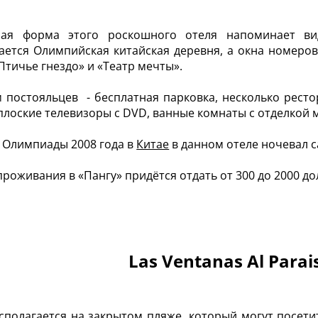
ная форма этого роскошного отеля напоминает вид
ается Олимпийская китайская деревня, а окна номеро
Птичье гнездо» и «Театр мечты».
м постояльцев - бесплатная парковка, несколько рест
плоские телевизоры с DVD, ванные комнаты с отделкой
 Олимпиады 2008 года в
Китае
в данном отеле ночевал с
 проживания в «Пангу» придётся отдать от 300 до 2000 до
Las Ventanas Al Parai
сполагается на закрытом пляже, который могут посети