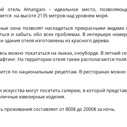
ый отель Amangani – идеальное место, позволяюще
ается на высоте 2135 метров над уровнем моря.
ые окна позволят насладиться прекрасными видами г
ться и забыть обо всех проблемах. В интерьере номер
и здания отеля изготовлены из красного дерева.
есь можно покататься на лыжах, сноуборде. В летний се
рафтинг. На территории отеля также располагаются поля
вится по национальным рецептам. В ресторанах можно 
 искусства могут посетить галерею, в которой предст
зличные ювелирные изделия.
ь проживания составляет от 800$ до 2000$ за ночь.