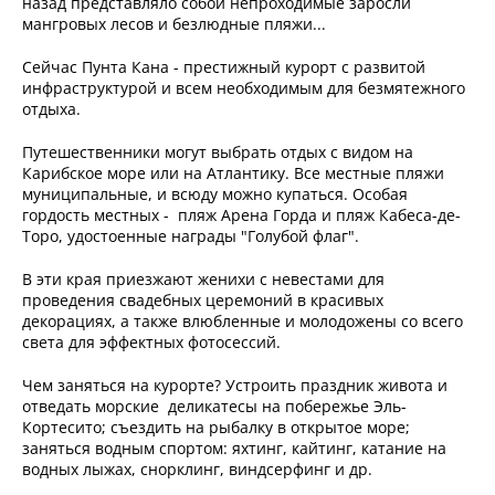
назад представляло собой непроходимые заросли
мангровых лесов и безлюдные пляжи...
Сейчас Пунта Кана - престижный курорт с развитой
инфраструктурой и всем необходимым для безмятежного
отдыха.
Путешественники могут выбрать отдых с видом на
Карибское море или на Атлантику. Все местные пляжи
муниципальные, и всюду можно купаться. Особая
гордость местных - пляж Арена Горда и пляж Кабеса-де-
Торо, удостоенные награды "Голубой флаг".
В эти края приезжают женихи с невестами для
проведения свадебных церемоний в красивых
декорациях, а также влюбленные и молодожены со всего
света для эффектных фотосессий.
Чем заняться на курорте? Устроить праздник живота и
отведать морские деликатесы на побережье Эль-
Кортесито; съездить на рыбалку в открытое море;
заняться водным спортом: яхтинг, кайтинг, катание на
водных лыжах, снорклинг, виндсерфинг и др.