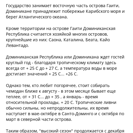
Государство занимает восточную часть острова Гаити,
Доминикане принадлежит побережье Карибского моря и
берег Атлантического океана.
Кроме территории на острове Гаити Доминиканская
Республика считается хозяйкой многих островов,
крупнейшие из них: Саона, Каталина, Беата, Кайо
Левантадо.
Доминиканская Республика или Доминикана ждет гостей
круглый год - благодаря тропическому климату здесь
всегда от + 25 С до + 27 С, а температура воды в море
достигает значений + 25 С... +26 С.
Однако тем, кто любит погорячее, стоит собирать
чемодан ближе к августу - в этом месяце бывает еще
теплее, от + 31 С... до + 35 , а январь - время
относительной прохлады, + 20 С. Тропические ливни
обычно сильны, но непродолжительны, их время
наступает в мае-октябре в Санто-Доминго и с октября по
март в северной части острова.
Таким образом, "высокий сезон" продолжается с декабря