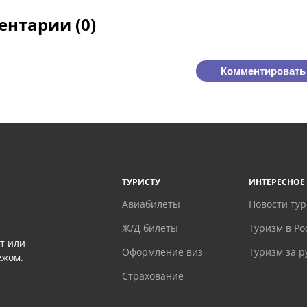
нтарии (0)
Комментировать
ТУРИСТУ
ИНТЕРЕСНОЕ
Авиабилеты
Новости ту
Ж/Д билеты
Туризм в Ро
т или
Оформление виз
Туризм за 
ежом.
Страхование