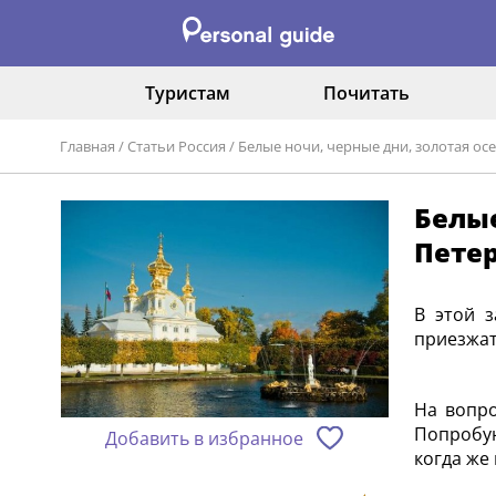
Туристам
Почитать
Главная
/
Статьи Россия
/
Белые ночи, черные дни, золотая осе
Белые
Петер
В этой з
приезжа
На вопро
Попробую
Добавить в избранное
когда же