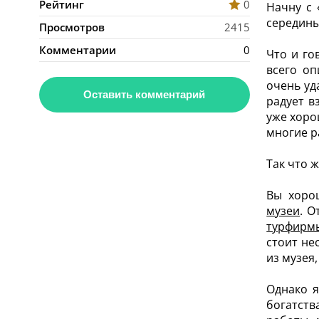
Рейтинг
0
Начну с 
середины
Просмотров
2415
Комментарии
0
Что и го
всего оп
очень уд
Оставить комментарий
радует в
уже хоро
многие р
Так что 
Вы хоро
музеи
. О
турфирмы
стоит не
из музея
Однако я
богатств