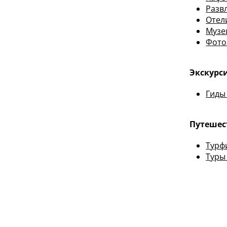
Разв
Отел
Музе
Фото
Экскурси
Гиды
Путешес
Турф
Туры