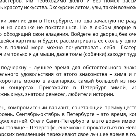
мастеров. Им необходимо долго и без помех рассм
ь красоту искусства. Экскурсии летом, увы, такой возмо
тки зимние дни в Петербурге, погода зачастую не рад
и на лодочке не покатаешься. Но в любом дворце вы
 обходящий свои владения. Войдете во дворец без оче
ейся картины и будете рассматривать ее сколь угодно д
е в полной мере можно почувствовать себя Екатери
я им только я да мыши, даже томы (собачки) заходят туда
 подчеркну – лучшее время для обстоятельного знак
ельного удовольствия от этого знакомства – зима и г
коротать можно в аквапарках, самый большой из них
 и концертах. Приезжайте в Петербург зимой, ис
жных муз, знатоки ремесел, любители истории.
ец, компромиссный вариант, сочетающий преимуществ
осень. Сентябрь-октябрь в Петербурге – это время, к
хуже летней.
Отели Санкт-Петербурга
в это время имею
й столице – Петергофе, еще можно прокатиться по Неве
рских резиденций переживают свое лучшее время в год