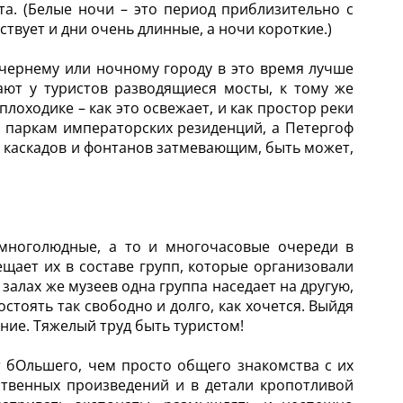
ета. (Белые ночи – это период приблизительно с
ствует и дни очень длинные, а ночи короткие.)
ечернему или ночному городу в это время лучше
ают у туристов разводящиеся мосты, к тому же
лоходике – как это освежает, и как простор реки
о паркам императорских резиденций, а Петергоф
 каскадов и фонтанов затмевающим, быть может,
 многолюдные, а то и многочасовые очереди в
ещает их в составе групп, которые организовали
залах же музеев одна группа наседает на другую,
остоять так свободно и долго, как хочется. Выйдя
ение. Тяжелый труд быть туристом!
т бОльшего, чем просто общего знакомства с их
ственных произведений и в детали кропотливой