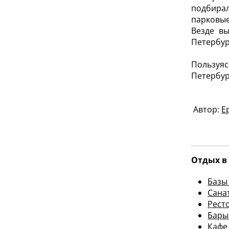
подбира
парковые
Везде вы
Петербур
Пользуяс
Петербур
Автор:
Е
Отдых в 
Базы
Сана
Рест
Бары
Кафе