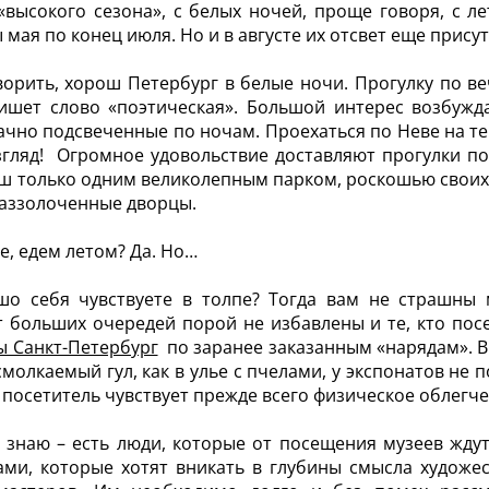
«высокого сезона», с белых ночей, проще говоря, с л
 мая по конец июля. Но и в августе их отсвет еще присут
ворить, хорош Петербург в белые ночи. Прогулку по в
ишет слово «поэтическая». Большой интерес возбужд
ачно подсвеченные по ночам. Проехаться по Неве на теп
згляд! Огромное удовольствие доставляют прогулки п
ш только одним великолепным парком, роскошью своих
аззолоченные дворцы.
же, едем летом? Да. Но…
шо себя чувствуете в толпе? Тогда вам не страшны
т больших очередей порой не избавлены и те, кто пос
 Санкт-Петербург
по заранее заказанным «нарядам». В 
смолкаемый гул, как в улье с пчелами, у экспонатов не п
, посетитель чувствует прежде всего физическое облегч
 знаю – есть люди, которые от посещения музеев жду
ами, которые хотят вникать в глубины смысла художе