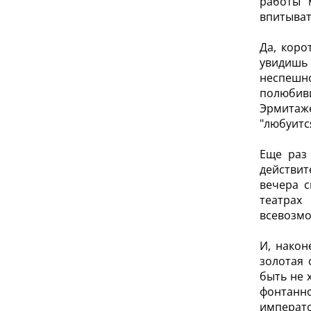
работы 
впитыват
Да, коро
увидишь 
неспешно
полюбивш
Эрмитаж
"любуитс
Еще раз
действит
вечера с
театрах
всевозмо
И, након
золотая 
быть не 
фонтанно
императо