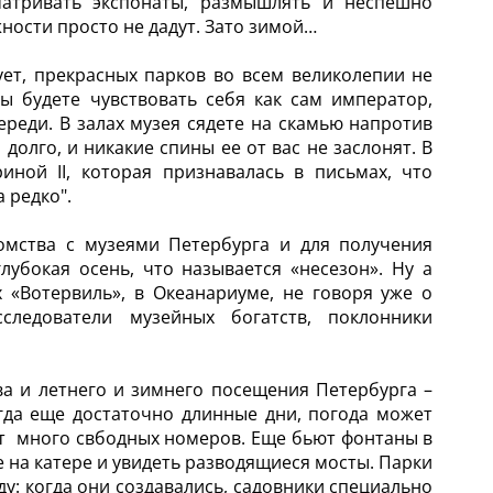
атривать экспонаты, размышлять и неспешно
жности просто не дадут. Зато зимой…
ует, прекрасных парков во всем великолепии не
 будете чувствовать себя как сам император,
реди. В залах музея сядете на скамью напротив
олго, и никакие спины ее от вас не заслонят. В
ной II, которая признавалась в письмах, что
 редко".
омства с музеями Петербурга и для получения
лубокая осень, что называется «несезон». Ну а
 «Вотервиль», в Океанариуме, не говоря уже о
следователи музейных богатств, поклонники
а и летнего и зимнего посещения Петербурга –
огда еще достаточно длинные дни, погода может
т много свбодных номеров. Еще бьют фонтаны в
 на катере и увидеть разводящиеся мосты. Парки
у: когда они создавались, садовники специально