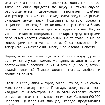
или тех, кто просто хочет выделиться оригинальностью,
такое решение придется по вкусу. В таком случае,
распорядителем церемонии выступает дайвер-
инструктор, а в качестве свидетелей радужные рыбки,
снующие между вами. Подплыть к алтарю можно в
национальных свадебных костюмах, европейском белом
платье, и смокинге или просто в гидрокостюмах. На дне
устанавливается специальный алтарь перед которыми
пара обменивается молчаливыми, но от этого не менее
говорящими клятвами верности. Союз совершен. И…
теперь жених может снять маску и поцеловать невесту.
Парам, мечтающим насладиться обществом друг друга в
экзотическом уголке Земли, Мальдивы оставят в памяти
восторженные воспоминания. А что ещё нужно, чтобы
свадьба удалась? Только хорошая погода, любовь и
приятная память.
Столица Республики – город Мале. Это одна из самых
маленьких столиц в мире. Площадь города всего шесть
квадратных километров, но на этом островке смогла
разместиться одна треть населения всех Мальдив (90 000
человек). Центральная площадь города представляет