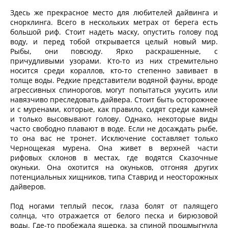
Здесь же прекрасное место для любителей дайвинга и
снорклинга. Всего в нескольких метрах от берега есть
большой риф. Стоит надеть маску, опустить голову под
воду, и перед тобой открывается целый новый мир.
Рыбы, они повсюду. Ярко раскрашенные, с
причудливыми узорами. Кто-то из них стремительно
носится среди кораллов, кто-то степенно завивает в
толще воды. Редкие представители водяной фауны, вроде
агрессивных спинорогов, могут попытаться укусить или
навязчиво преследовать дайвера. Стоит быть осторожнее
и с муренами, которые, как правило, сидят среди камней
и только высовывают голову. Однако, некоторые виды
часто свободно плавают в воде. Если не досаждать рыбе,
то она вас не тронет. Исключение составляет только
Чернощекая мурена. Она живет в верхней части
рифовых склонов в местах, где водятся Сказочные
окуньки. Она охотится на окуньков, отгоняя других
потенциальных хищников, типа Ставрид и неосторожных
дайверов.
Под ногами теплый песок, глаза болят от палящего
солнца, что отражается от белого песка и бирюзовой
воды. Где-то пробежала ящерка, за спиной прошмыгнула