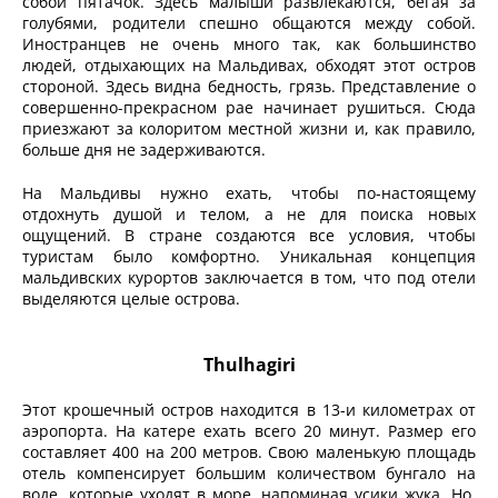
собой пятачок. Здесь малыши развлекаются, бегая за
голубями, родители спешно общаются между собой.
Иностранцев не очень много так, как большинство
людей, отдыхающих на Мальдивах, обходят этот остров
стороной. Здесь видна бедность, грязь. Представление о
совершенно-прекрасном рае начинает рушиться. Сюда
приезжают за колоритом местной жизни и, как правило,
больше дня не задерживаются.
На Мальдивы нужно ехать, чтобы по-настоящему
отдохнуть душой и телом, а не для поиска новых
ощущений. В стране создаются все условия, чтобы
туристам было комфортно. Уникальная концепция
мальдивских курортов заключается в том, что под отели
выделяются целые острова.
Thulhagiri
Этот крошечный остров находится в 13-и километрах от
аэропорта. На катере ехать всего 20 минут. Размер его
составляет 400 на 200 метров. Свою маленькую площадь
отель компенсирует большим количеством бунгало на
воде, которые уходят в море, напоминая усики жука. Но,