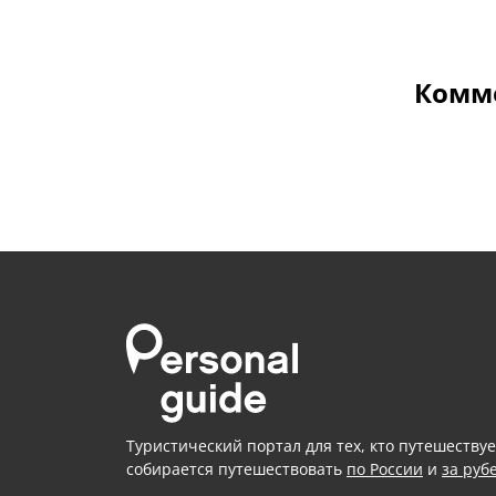
Комме
Туристический портал для тех, кто путешествуе
собирается путешествовать
по России
и
за руб