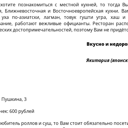
хотите познакомиться с местной кухней, то тогда В
я, Ближневосточная и Восточноевропейская кухни. Ва
 уха по-азиатски, лагман, товук гушти угра, хаш и
ание, работают вежливые официанты. Ресторан распо
еских достопримечательностей, поэтому Вам не придётс
Вкусно и недоро
Якитория (японск
. Пушкина, 3
чек: 600 рублей
любитель роллов и суш, то Вам стоит обязательно посет