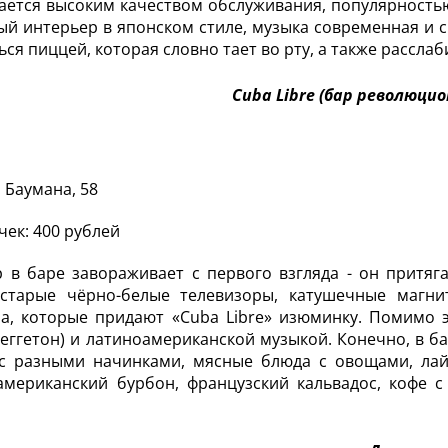
ается высоким качеством обслуживания, популярность
й интерьер в японском стиле, музыка современная и 
ься пиццей, которая словно тает во рту, а также рассла
Cuba Libre (бар революцио
. Баумана, 58
чек: 400 рублей
 в баре завораживает с первого взгляда - он притяг
 старые чёрно-белые телевизоры, катушечные магн
а, которые придают «Cuba Libre» изюминку. Помимо э
реггетон) и латиноамериканской музыкой. Конечно, в б
с разными начинками, мясные блюда с овощами, лайм
американский бурбон, французский кальвадос, кофе 