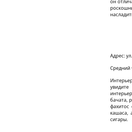
он отлич
роскошны
насладит
Адрес: ул
Средний 
Интерьер
увидите
интерьер
бачата, 
фахитос 
кашаса, 
сигары.