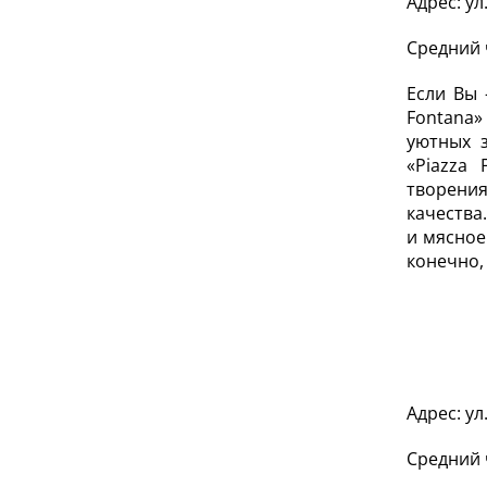
Адрес: ул
Средний 
Если Вы 
Fontana»
уютных 
«Piazza
творени
качества
и мясное
конечно,
Адрес: у
Средний 