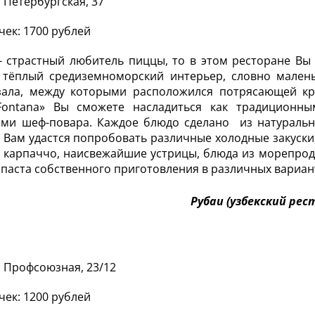
. Петербургская, 37
чек: 1700 рублей
- страстный любитель пиццы, то в этом ресторане Вы 
 тёплый средиземноморский интерьер, словно малень
зала, между которыми расположился потрясающей кр
 Fontana» Вы сможете насладиться как традиционн
ями шеф-повара. Каждое блюдо сделано из натуральн
. Вам удастся попробовать различные холодные закуск
 карпаччо, наисвежайшие устрицы, блюда из морепродук
 паста собственного приготовления в различных вариан
Рубаи (узбекский рес
л. Профсоюзная, 23/12
чек: 1200 рублей