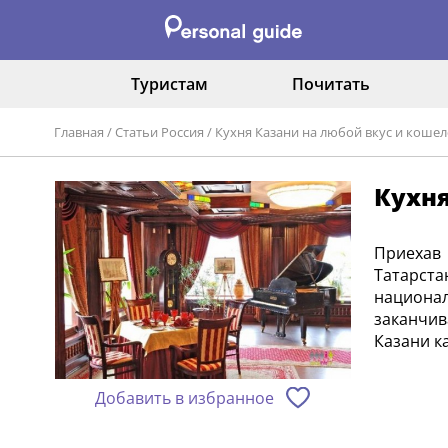
Туристам
Почитать
Главная
/
Статьи Россия
/
Кухня Казани на любой вкус и кошел
Кухня
Приехав
Татарст
национал
заканчив
Казани к
Добавить в избранное