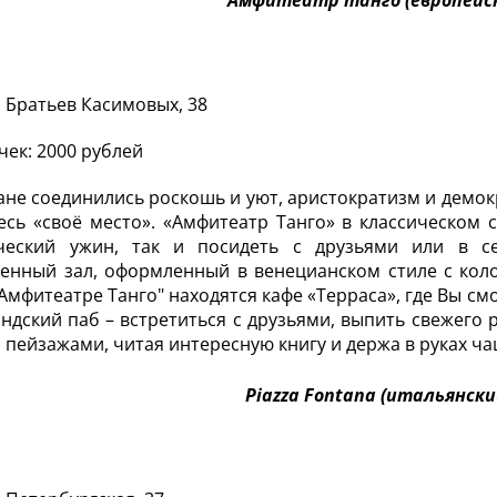
Амфитеатр танго (европейс
. Братьев Касимовых, 38
чек: 2000 рублей
ане соединились роскошь и уют, аристократизм и демо
есь «своё место». «Амфитеатр Танго» в классическом 
ческий ужин, так и посидеть с друзьями или в се
енный зал, оформленный в венецианском стиле с кол
 "Амфитеатре Танго" находятся кафе «Терраса», где Вы с
андский паб – встретиться с друзьями, выпить свежего 
пейзажами, читая интересную книгу и держа в руках ча
Piazza Fontana (итальянск