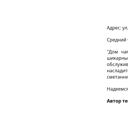
Адрес: ул
Средний 
"Дом ча
шикарным
обслужив
насладит
сметанни
Надеемся
Автор те