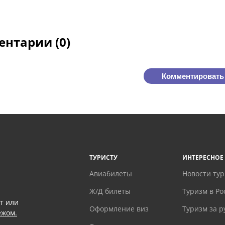
нтарии (0)
Комментировать
ТУРИСТУ
ИНТЕРЕСНОЕ
Авиабилеты
Новости ту
Ж/Д билеты
Туризм в Ро
т или
Оформление виз
Туризм за 
ежом.