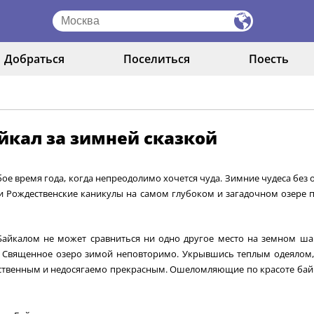
Добраться
Поселиться
Поесть
йкал за зимней сказкой
бое время года, когда непреодолимо хочется чуда. Зимние чудеса без
и Рождественские каникулы на самом глубоком и загадочном озере п
айкалом не может сравниться ни одно другое место на земном шар
 Священное озеро зимой неповторимо. Укрывшись теплым одеялом, 
ственным и недосягаемо прекрасным. Ошеломляющие по красоте байка