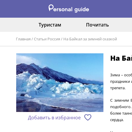
Туристам
Почитать
Главная
/
Статьи Россия
/
На Байкал за зимней сказкой
На Ба
Зима – осо
праздники 
трепета.
С зимним Б
подобного.
более таин
Добавить в избранное
сердца.