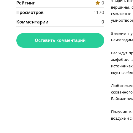
Увидеть оз
Рейтинг
0
вершины, 
Просмотров
1170
смолистые
умиротворе
Комментарии
0
Зимние пу
неизгладим
Оставить комментарий
Вас ждут п
амфибии, 
источниках
вкусные бл
Любителям 
скованного
Байкале зи
Получив ма
воздухе и с