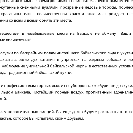
еро Байкал в зимнее время доставляет не меньше, а некоторым путеш
окутанные снежными вуалями, прозрачные ледовые торосы, поблес
 красавицы ели - величественная красота этих мест рождает н
нии со всем и всеми обнять эти места.
тешествия в незабываемые места на Байкале не обманут Ваши 
ые впечатления!
рогулки по бескрайним полям чистейшего байкальского льда и укутанн
захватывающие дух катания в упряжках на ездовых собаках и л
, наблюдение уникальной байкальской нерпы в естественных условия
юда традиционной байкальской кухни.
и профессионалам горных лыж и сноубордов также будет не до скуки
 льдом Байкала, чистейший горный воздух, пропитанный адреналин
мой.
ссу положительных эмоций, Вы еще долго будете рассказывать о 
частье, которое Вы испытали, своим друзьям.