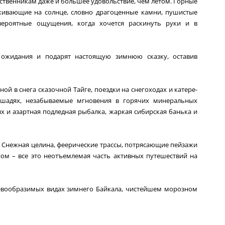
ественникам даже и большее удовольствие, чем летом. Горные
кивающие на солнце, словно драгоценные камни, пушистые
евероятные ощущения, когда хочется раскинуть руки и в
ожидания и подарят настоящую зимнюю сказку, оставив
ой в снега сказочной Тайге, поездки на снегоходах и катере-
ошадях, незабываемые мгновения в горячих минеральных
х и азартная подледная рыбалка, жаркая сибирская банька и
. Снежная целина, феерические трассы, потрясающие пейзажи
ом – все это неотъемлемая часть активных путешествий на
невообразимых видах зимнего Байкала, чистейшем морозном