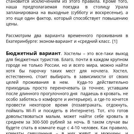
становится исключением из этого правила. Кроме того,
наша предполагаемая поездка в столицу Урала
запланирована на выходные (субботу и воскресенье), а
это еще один фактор, который способствует повышению
цены.
Рассмотрим два варианта временного проживания в
Екатеринбурге: эконом-вариант и «средний класс. [1]
Бюджетный вариант
. Хостелы – это все-таки выход
для бюджетных туристов. Благо, почти в каждом крупном
городе не только России, но и всего мира, можно найти
хотя бы парочку таких мест для ночлега. Хостел,
естественно, стоит выбирать в зависимости от своих
целей проживания в нем. Куда-то действительно
приходишь просто переночевать (а точнее, уставшим
после длинного прогулочного дня падаешь в кровать, не
особо заботясь о комфорте и интерьере), а где-то хочется
провести некоторое время (позавтракать, отдохнуть,
поймать Wi-Fi и посидеть в Интернете). Тот, кто готов
довольствоваться малым, может найти себе кровать в
среднем за 300-500 рублей за ночь. В таком случае вы
будете спать в комнате еще с 4-10 человек. Как правило,
комнаты смешанные – в них живут и мужчины, и