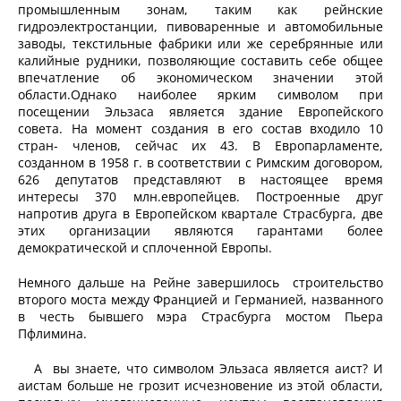
промышленным зонам, таким как рейнские
гидроэлектростанции, пивоваренные и автомобильные
заводы, текстильные фабрики или же серебрянные или
калийные рудники, позволяющие составить себе общее
впечатление об экономическом значении этой
области.Однако наиболее ярким символом при
посещении Эльзаса является здание Европейского
совета. На момент создания в его состав входило 10
стран- членов, сейчас их 43. В Европарламенте,
созданном в 1958 г. в соответствии с Римским договором,
626 депутатов представляют в настоящее время
интересы 370 млн.европейцев. Построенные друг
напротив друга в Европейском квартале Страсбурга, две
этих организации являются гарантами более
демократической и сплоченной Европы.
Немного дальше на Рейне завершилось строительство
второго моста между Францией и Германией, названного
в честь бывшего мэра Страсбурга мостом Пьера
Пфлимина.
А вы знаете, что символом Эльзаса является аист? И
аистам больше не грозит исчезновение из этой области,