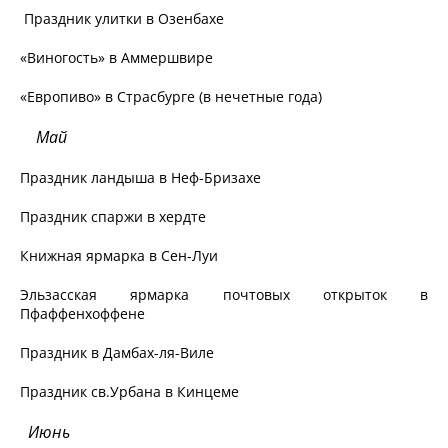
Праздник улитки в Озенбахе
«Виногость» в Аммершвире
«Европиво» в Страсбурге (в нечетные года)
Май
Праздник ландыша в Неф-Бризахе
Праздник спаржи в хердте
Книжная ярмарка в Сен-Луи
Эльзасская ярмарка почтовых открыток в
Пфаффенхоффене
Праздник в Дамбах-ля-Виле
Праздник св.Урбана в Кинцеме
Июнь