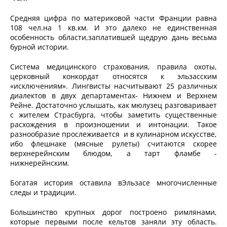
Средняя цифра по материковой части Франции равна
108 чел.на 1 кв.км. И это далеко не единственная
особенность области,заплатившей щедрую дань весьма
бурной истории.
Система медицинского страхования, правила охоты,
церковный конкордат относятся к эльзасским
«исключениям». Лингвисты насчитывают 25 различных
диалектов в двух департаментах- Нижнем и Верхнем
Рейне. Достаточно услышать, как мюлузец разговаривает
с жителем Страсбурга, чтобы заметить существенные
расхождения в произношении и интонации. Такое
разнообразие прослеживается и в кулинарном искусстве,
ибо флешнаке (мясные рулеты) считаются скорее
верхнерейнским блюдом, а тарт фламбе -
нижнерейнским.
Богатая история оставила вЭльзасе многочисленные
следы и традиции.
Большинство крупных дорог построено римлянами,
которые первыми после кельтов заняли эту область.