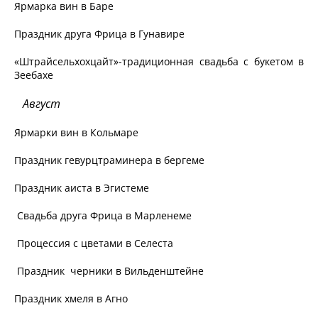
Ярмарка вин в Баре
Праздник друга Фрица в Гунавире
«Штрайсельхохцайт»-традиционная свадьба с букетом в
Зеебахе
Август
Ярмарки вин в Кольмаре
Праздник гевурцтраминера в бергеме
Праздник аиста в Эгистеме
Свадьба друга Фрица в Марленеме
Процессия с цветами в Селеста
Праздник черники в Вильденштейне
Праздник хмеля в Агно