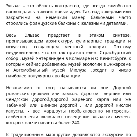
Эльзас – это область контрастов, где всегда самобытно
воплощались в жизнь новые идеи. Так, над эркерами или
закрытыми на немецкий манер балконами часто
строились французские балконы с железными деталями.
Весь Эльзас предстает в этаком синтезе,
пронизывающем архитектуру, кулинарные традиции и
искусство, создающем местный колорит. Поэтому
неудивительно, что он так притягателен. Страсбургский
собор , музей Унтерлинден в Кольмаре и О-Кенигсбурге, к
которым сейчас добавились Музей экологии в Энжерсеме
и Автомобильный музей Мюлуза .входит в число
наиболее популярных во Франции.
Независимо от того, называются ли они Дорогой
романских церквей или замков, Дорогой вершин или
Сендгской дорогой,Дорогой жареного карпа или же
Табачной или Винной дорогой , или Дорогой кислой
капусты, - все маршруты необыкновенно интересны,
особенно если включают посещение эльзаских музеев,
которых насчитывается более 240.
К традиционным маршрутам добавляются экскурсии по