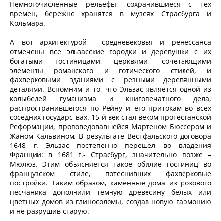
Немногочисленные рельефы, сохранившиеся с тех
времен, бережно хранятся в музеях Страсбурга и
Кольмара.
А вот архитектурой средневековья и ренессанса
отмечены все эльзасские городки и деревушки с их
богатыми гостиницами, церквями, сочетающими
элементы романского и готического стилей, и
фахверковыми зданиями с резными деревянными
деталями. Вспомним и то, что Эльзас является одной из
колыбелей гуманизма и книгопечатного дела,
распространившегося по Рейну и его притокам во всех
соседних государствах. 15-й век стал веком протестанской
Реформации, проповедовавшейся Мартеном Бюссером и
Жаном Кальвином. В результате Вестфальского договора
1648 г. Эльзас постепенно перешел во владения
Франции: в 1681 г.- Страсбург, значительно позже –
Мюлюз. Этим объясняется такое обилие гостиниц во
французском стиле, потеснивших фахверковые
постройки. Таким образом, каменные дома из розового
песчаника дополнили темную древесину белых или
цветных домов из глиносоломы, создав новую гармонию
и не разрушив старую.