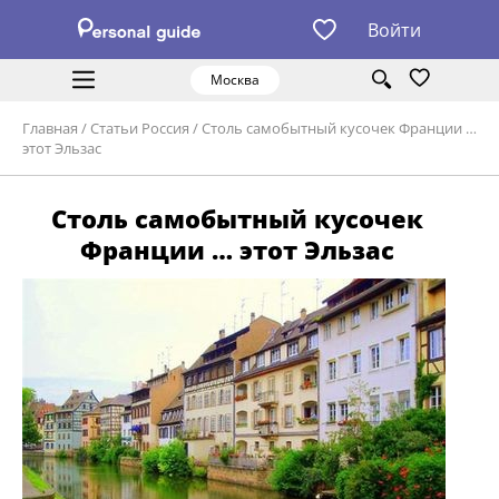
Войти
Москва
Главная
/
Статьи Россия
/
Столь самобытный кусочек Франции …
этот Эльзас
Столь самобытный кусочек
Франции … этот Эльзас