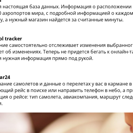
u
я настоящая база данных. Информация о расположении ка
0 аэропортов мира, с подробной информацией о каждом 
у, а нужный магазин найдется за считанные минуты.
ol tracker
ие самостоятельно отслеживает изменения выбранного
т об изменениях. Теперь не придется бегать к онлайн-
ся нужная информация прямо под рукой.
dar24
ание самолетов и данные о перелетах у вас в кармане 
ющий рейс в поиске или направить телефон в небо, а пр
ия о рейсе: тип самолета, авиакомпания, маршрут следо
я.