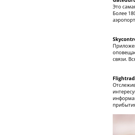
GateGur
Это сама
Более 18
аэропорт
Skycontr
Приложен
оповещае
связи. В
Flightra
Отслежив
интересу
информац
прибыти