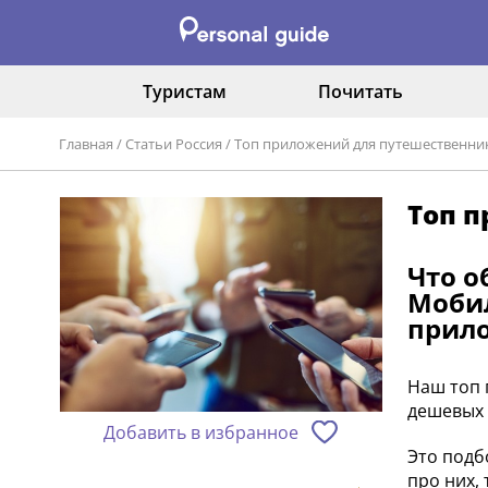
Туристам
Почитать
Главная
/
Статьи Россия
/
Топ приложений для путешественн
Топ 
Что о
Мобил
прило
Наш топ 
дешевых 
Добавить в избранное
Это подб
про них,