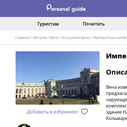
Туристам
Почитать
Главная
/
Австрия
/
Вена
/
Экскурсии Вены
/
Императорская Ве
Импе
Опис
Вена изв
предлага
чарующий
комплекс
Добавить в избранное
здание Н
Кольмарк