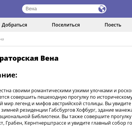
Добраться
Поселиться
Поесть
на
раторская Вена
ание:
естна своими романтическими узкими улочками и роск
ется совершить пешеходную прогулку по историческому 
 мир легенд и мифов австрийской столицы. Вы увидите
 зимней резиденции Габсбургов Хофбург, здание манеж
ациональной Библиотеки. Вы также совершите прогулк
т, Грабен, Кернтнерштрассе и увидите главный собор го