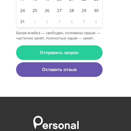
24
25
26
27
28
29
30
31
1
2
3
4
5
6
Белая ячейка — свободен, половина серым —
частично занят, полностью серая — занят.
Отправить запрос
Оставить отзыв