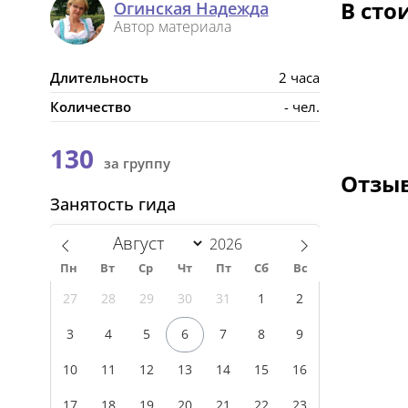
В сто
Огинская Надежда
Автор материала
Длительность
2 часа
Количество
- чел.
130
за группу
Отзыв
Занятость гида
Пн
Вт
Ср
Чт
Пт
Сб
Вс
27
28
29
30
31
1
2
3
4
5
6
7
8
9
10
11
12
13
14
15
16
17
18
19
20
21
22
23