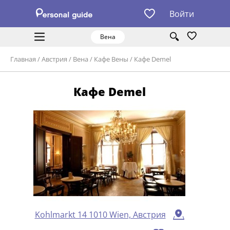
Войти
Вена
Главная
/
Австрия
/
Вена
/
Кафе Вены
/
Кафе Demel
Кафе Demel
Kohlmarkt 14 1010 Wien, Австрия