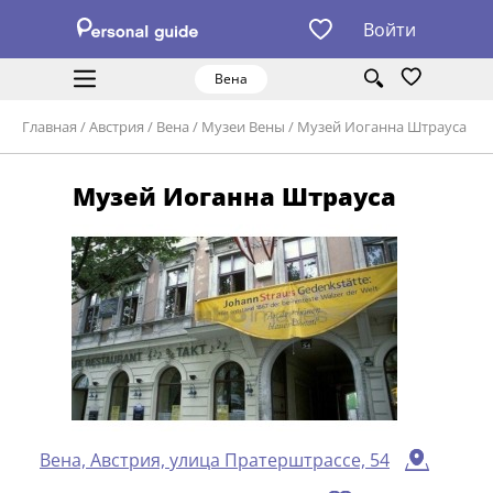
Войти
Вена
Главная
/
Австрия
/
Вена
/
Музеи Вены
/
Музей Иоганна Штрауса
Музей Иоганна Штрауса
Вена, Австрия, улица Пратерштрассе, 54