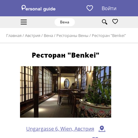
Войти
Вена
Главная
/
Австрия
/
Вена
/
Рестораны Вены
/
Ресторан "Benkei"
Ресторан "Benkei"
Ungargasse 6, Wien, Австрия