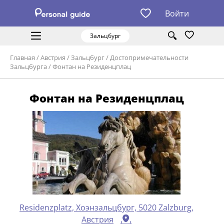
Войти
Зальцбург
Главная
/
Австрия
/
Зальцбург
/
Достопримечательности
Зальцбурга
/
Фонтан на Резиденцплац
Фонтан на Резиденцплац
Residenzplatz, Хоэнзальцбург, 5020 Zalzburg,
Австрия