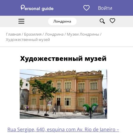
Войти
Лондрина
Главная
/
Бразилия
/
Лондрина
/
Музеи Лондрины
/
Художественный музей
Художественный музей
Rua Sergipe, 640, esquina com Av. Rio de Janeiro –