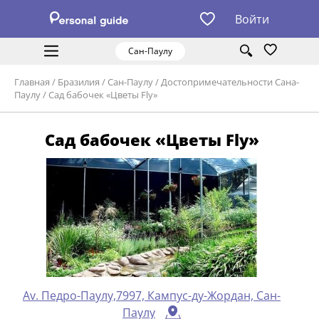
Войти
Сан-Паулу
Главная
/
Бразилия
/
Сан-Паулу
/
Достопримечательности Сана-
Паулу
/
Сад бабочек «Цветы Fly»
Сад бабочек «Цветы Fly»
Av. Педро-Паулу,7997, Кампус-ду-Жордан, Сан-
Паулу