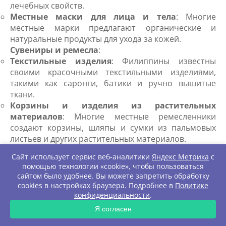
лечебных свойств.
Местные маски для лица и тела
: Многие
местные марки предлагают органические и
натуральные продукты для ухода за кожей.
Сувениры и ремесла
:
Текстильные изделия
: Филиппины известны
своими красочными текстильными изделиями,
такими как саронги, батики и ручно вышитые
ткани.
Корзины и изделия из растительных
материалов
: Многие местные ремесленники
создают корзины, шляпы и сумки из пальмовых
листьев и других растительных материалов.
Украшения из ракушек и кораллов
: Эти
Сайт использует сервис веб-аналитики
Яндекс Метрика
с
украшения являются популярным сувениром, но
помощью технологии «cookie», чтобы пользоваться
важно убедиться, что они приобретены у
сайтом было удобнее. Вы можете запретить обработку
надежного источника, чтобы избежать нарушения
cookies в настройках браузера. Подробнее в
Политике
законов о защите природы.
конфиденциальности
.
ЗАПРОС
Искусство и рукоделие
:
Я согласен
Местные картины и гравюры
: Филиппинские