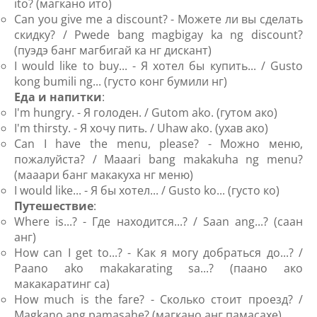
ito? (магкано ито)
Can you give me a discount? - Можете ли вы сделать
скидку? / Pwede bang magbigay ka ng discount?
(пуэдэ банг магбигай ка нг дискант)
I would like to buy... - Я хотел бы купить... / Gusto
kong bumili ng... (густо конг бумили нг)
Еда и напитки
:
I'm hungry. - Я голоден. / Gutom ako. (гутом ако)
I'm thirsty. - Я хочу пить. / Uhaw ako. (ухав ако)
Can I have the menu, please? - Можно меню,
пожалуйста? / Maaari bang makakuha ng menu?
(мааари банг макакуха нг меню)
I would like... - Я бы хотел... / Gusto ko... (густо ко)
Путешествие
:
Where is...? - Где находится...? / Saan ang...? (саан
анг)
How can I get to...? - Как я могу добраться до...? /
Paano ako makakarating sa...? (паано ако
макакаратинг са)
How much is the fare? - Сколько стоит проезд? /
Magkano ang pamasahe? (магкано анг памасахе)