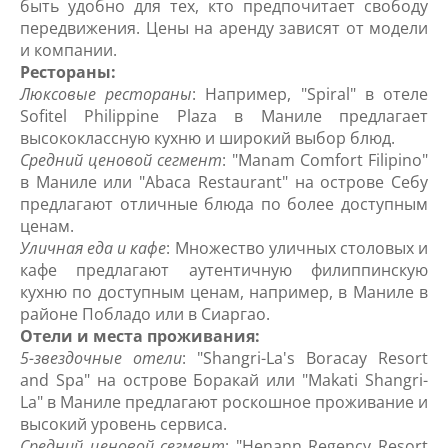
быть удобно для тех, кто предпочитает свободу
передвижения. Цены на аренду зависят от модели
и компании.
Рестораны:
Люксовые рестораны
: Например, "Spiral" в отеле
Sofitel Philippine Plaza в Маниле предлагает
высококлассную кухню и широкий выбор блюд.
Средний ценовой сегмент
: "Manam Comfort Filipino"
в Маниле или "Abaca Restaurant" на острове Себу
предлагают отличные блюда по более доступным
ценам.
Уличная еда и кафе
: Множество уличных столовых и
кафе предлагают аутентичную филиппинскую
кухню по доступным ценам, например, в Маниле в
районе Побладо или в Сиаргао.
Отели и места проживания:
5-звездочные отели
: "Shangri-La's Boracay Resort
and Spa" на острове Боракай или "Makati Shangri-
La" в Маниле предлагают роскошное проживание и
высокий уровень сервиса.
Средний ценовой сегмент
: "Henann Regency Resort