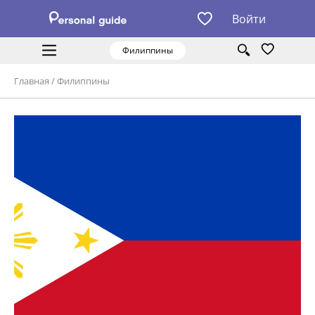
Войти
Филиппины
Главная
/
Филиппины