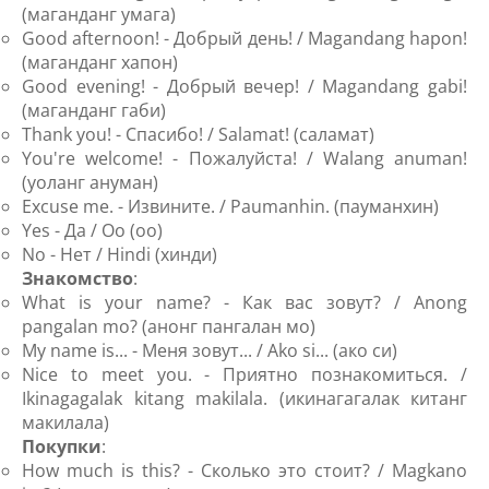
(маганданг умага)
Good afternoon! - Добрый день! / Magandang hapon!
(маганданг хапон)
Good evening! - Добрый вечер! / Magandang gabi!
(маганданг габи)
Thank you! - Спасибо! / Salamat! (саламат)
You're welcome! - Пожалуйста! / Walang anuman!
(уоланг ануман)
Excuse me. - Извините. / Paumanhin. (пауманхин)
Yes - Да / Oo (оо)
No - Нет / Hindi (хинди)
Знакомство
:
What is your name? - Как вас зовут? / Anong
pangalan mo? (анонг пангалан мо)
My name is... - Меня зовут... / Ako si... (ако си)
Nice to meet you. - Приятно познакомиться. /
Ikinagagalak kitang makilala. (икинагагалак китанг
макилала)
Покупки
:
How much is this? - Сколько это стоит? / Magkano