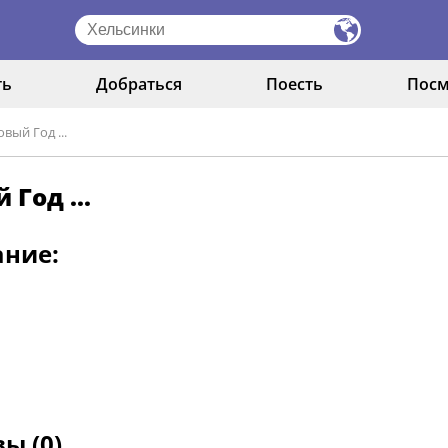
ть
Добраться
Поесть
Посм
вый Год ...
 Год ...
ание:
ы (0)