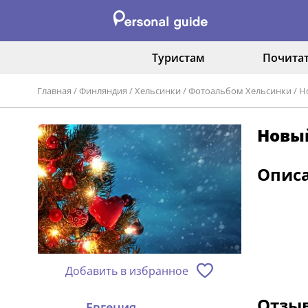
Туристам
Почита
Главная
/
Финляндия
/
Хельсинки
/
Фотоальбом Хельсинки
/
Но
Новый
Опис
Добавить в избранное
Отзыв
Евгения.