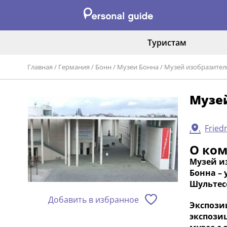
Туристам
Главная
/
Германия
/
Бонн
/
Музеи Бонна
/
Музей изобразител
Музей
Fried
О ко
Музей из
Бонна –
Шультес
Добавить в избранное
Экспози
экспозиц