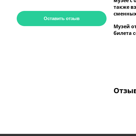
музее с
также в
сменных
Оставить отзыв
Музей от
билета с
Отзыв