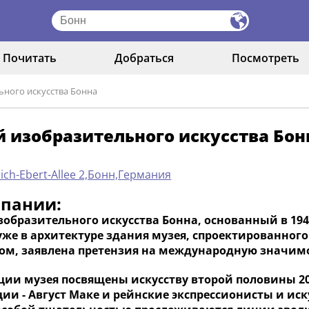
Почитать
Добраться
Посмотреть
ьного искусства Бонна
 изобразительного искусства Бон
rich-Ebert-Allee 2,Бонн,Германия
мпании:
образительного искусства Бонна, основанный в 194
 уже в архитектуре здания музея, спроектированно
ом, заявлена претензия на международную значимо
ции музея посвящены искусству второй половины 20
ии - Август Маке и рейнские экспрессионисты и иск