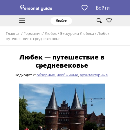
Войти
Любек
Главная
/
Германия
/
Любек
/
Экскурсии Любека
/
Любек —
путешествие в средневековье
Любек — путешествие в
средневековье
Подходит к:
обзорные
,
необычные
,
архитектурные