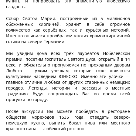
купить и попробовать эту знаменитую любекскую
сладость.
Собор Святой Марии, построенный из 5 миллионов
обожжённых кирпичей, хранит в себе огромное
количество как серьёзных, так и курьёзных историй.
Именно он явился прообразом многих храмов кирпичной
готики на севере Германии.
Мы увидим дома всех трёх лауреатов Нобелевской
премии, посетим госпиталь Святого Духа, открытый в 14
веке, и обязательно прогуляемся по проходным дворам
Любека — узким улочкам, которые тоже являются
культурным наследием ЮНЕСКО. Именно эти улочки —
главное отличие Любека от других старинных немецких
городов. Легенды, истории и рассказы о местных
традициях будут сопровождать Вас во время всей
прогулки по городу.
После экскурсии Вы можете пообедать в ресторане
общества мореходов 1535 года, отведать северо-
немецкую кухню, выпить бокал пива или местного
красного вина — любекский ротспон.