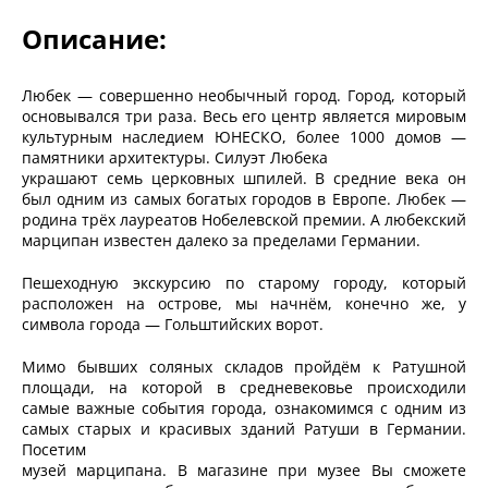
Описание:
Любек — совершенно необычный город. Город, который
основывался три раза. Весь его центр является мировым
культурным наследием ЮНЕСКО, более 1000 домов —
памятники архитектуры. Силуэт Любека
украшают семь церковных шпилей. В средние века он
был одним из самых богатых городов в Европе. Любек —
родина трёх лауреатов Нобелевской премии. А любекский
марципан известен далеко за пределами Германии.
Пешеходную экскурсию по старому городу, который
расположен на острове, мы начнём, конечно же, у
символа города — Гольштийских ворот.
Мимо бывших соляных складов пройдём к Ратушной
площади, на которой в средневековье происходили
самые важные события города, ознакомимся с одним из
самых старых и красивых зданий Ратуши в Германии.
Посетим
музей марципана. В магазине при музее Вы сможете