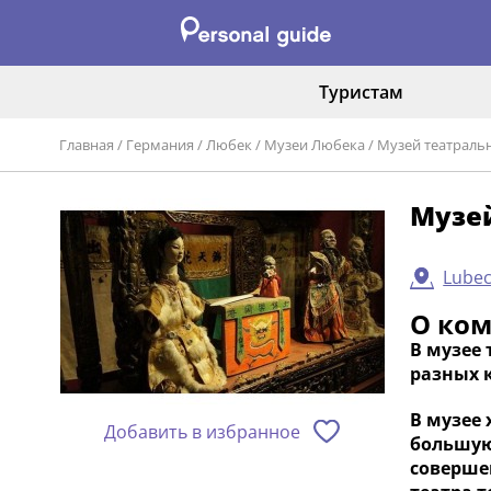
Туристам
Главная
/
Германия
/
Любек
/
Музеи Любека
/
Музей театраль
Музе
Lubec
О ко
В музее 
разных к
В музее 
Добавить в избранное
большую 
соверше