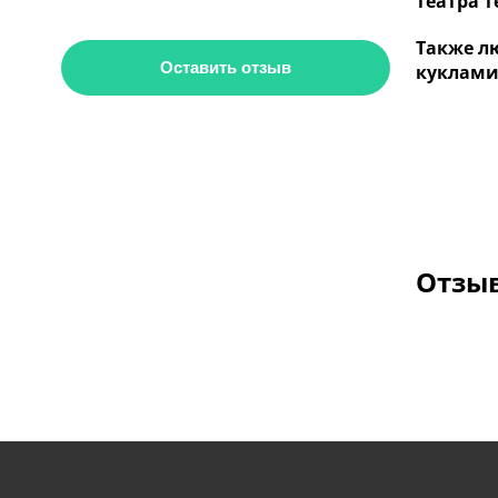
театра т
Также л
Оставить отзыв
куклами
Отзыв