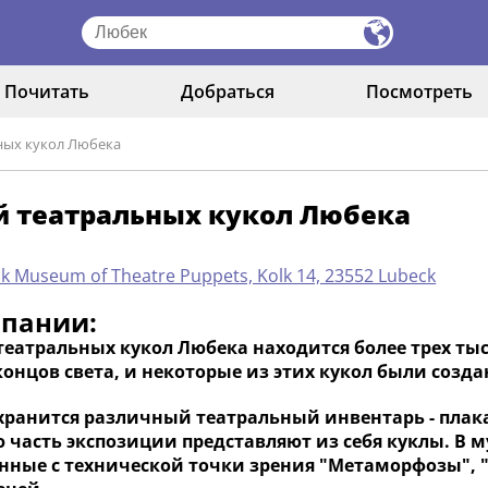
Почитать
Добраться
Посмотреть
ных кукол Любека
й театральных кукол Любека
k Museum of Theatre Puppets, Kolk 14, 23552 Lubeck
мпании:
театральных кукол Любека находится более трех ты
онцов света, и некоторые из этих кукол были созда
хранится различный театральный инвентарь - плака
часть экспозиции представляют из себя куклы. В му
нные с технической точки зрения "Метаморфозы", 