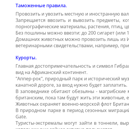
Таможенные правила.
Провозить и увозить местную и иностранную ва
Запрещается ввозить и вывозить предметы, ко
порнографические материалы, растения, птиц, ц
Без пошлины можно ввезти: до 200 сигарет (или 100
Домашних животных можно провозить лишь из Ир
ветеринарными свидетельствами, например, при
Курорты.
Главная достопримечательность и символ Гибралт
вид на Африканский континент.
"Аппер-рок", природный парк и исторический му
канатной дороге, за вход нужно будет заплатить.
В заповеднике обитают обезьяны - магрибские м
британским, пока там будут жить эти животные,
Животных охраняет военно-морской флот Британи
В природном парке в период сезонных миграци
Gate.
Туристы-экстремалы могут зайти в тоннели, выр