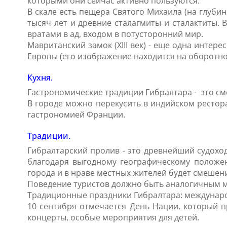
которыми они сейчас активно пользуются.
В скале есть пещера Святого Михаила (на глубин
тысяч лет и древние сталагмиты и сталактиты.
вратами в ад, входом в потусторонний мир.
Мавританский замок (ХIII век) - еще одна инте
Европы (его изображение находится на оборотно
Кухня.
Гастрономические традиции Гибралтара - это см
В городе можно перекусить в индийском рестора
гастрономией Франции.
Традиции.
Гибралтарский пролив - это древнейший судохо
благодаря выгодному географическому положен
города и в нраве местных жителей будет смешени
Поведение туристов должно быть аналогичным м
Традиционные праздники Гибралтара: междунаро
10 сентября отмечается День Нации, который п
концерты, особые мероприятия для детей.