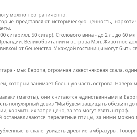
люту можно неограниченно.
торые представляют историческую ценность, наркотич
веты.
 сигарилл, 50 сигар). Столового вина - до 2 л., до 60 мл 
ландии, Великобритании и острова Мэн. Животное дол
вивкой от бешенства. У каждой гостиницы могут быть с
ара - мыс Европа, огромная известняковая скала, один 
зей, который занимает большую часть острова. Наверх 
акаки (маготы), они считаются единственными в Европ
 есть популярный девиз "Мы будем защищать обезьян до 
и, кормить их запрещено, за это могут взять штраф.
й останавливаются перелетные птицы, за ними можно п
убленные в скале, увидеть древние амбразуры. Говоря