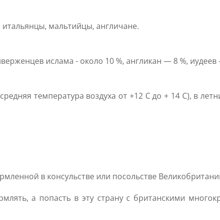
, итальянцы, мальтийцы, англичане.
ерженцев ислама - около 10 %, англикан — 8 %, иудеев 
едняя температура воздуха от +12 С до + 14 С), в лет
ормленной в консульстве или посольстве Великобритани
млять, а попасть в эту страну с британскими мног