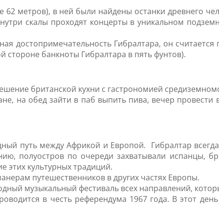
е 62 метров), в ней были найдены останки древнего че
 Внутри скалы проходят концерты в уникальном подземн
ресная достопримечательность Гибралтара, он считаетс
й стороне банкноты Гибралтара в пять фунтов).
ешение британской кухни с гастрономией средиземномо
не, на обед зайти в паб выпить пива, вечер провести в
дный путь между Африкой и Европой. Гибралтар всегд
ию, полуостров по очереди захватывали испанцы, бр
е этих культурных традиций.
анерам путешественников в других частях Европы.
дный музыкальный фестиваль всех направлений, которы
роводится в честь референдума 1967 года. В этот день