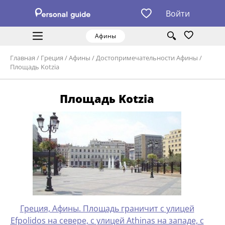
Войти
Афины
Главная
/
Греция
/
Афины
/
Достопримечательности Афины
/
Площадь Kotzia
Площадь Kotzia
Греция, Афины. Площадь граничит с улицей
Efpolidos на севере, с улицей Athinas на западе, с