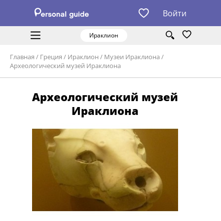
Войти
Ираклион
Главная
/
Греция
/
Ираклион
/
Музеи Ираклиона
/
Археологический музей Ираклиона
Археологический музей
Ираклиона