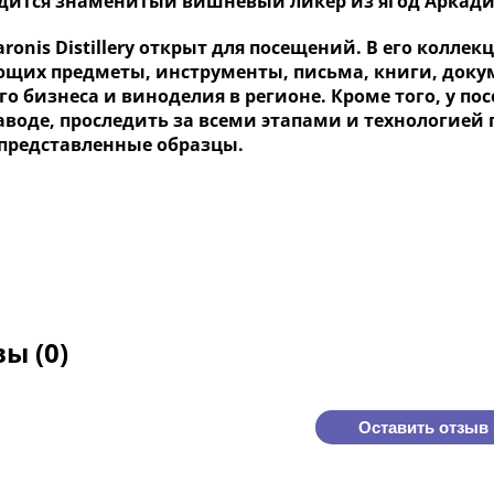
дится знаменитый вишневый ликер из ягод Аркади
ronis Distillery открыт для посещений. В его коллек
щих предметы, инструменты, письма, книги, докум
о бизнеса и виноделия в регионе. Кроме того, у п
аводе, проследить за всеми этапами и технологией 
представленные образцы.
ы (0)
Оставить отзыв