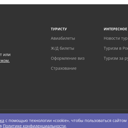
ТУРИСТУ
ИНТЕРЕСНОЕ
Авиабилеты
Новости ту
Ж/Д билеты
Туризм в Ро
т или
Оформление виз
Туризм за 
ежом.
Страхование
ка
с помощью технологии «cookie», чтобы пользоваться сайтом
ts Reserved.
 в
Политике конфиденциальности
.