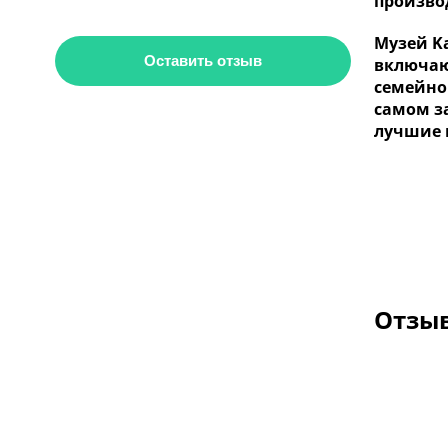
произво
Музей Ka
Оставить отзыв
включаю
семейног
самом з
лучшие 
Отзыв