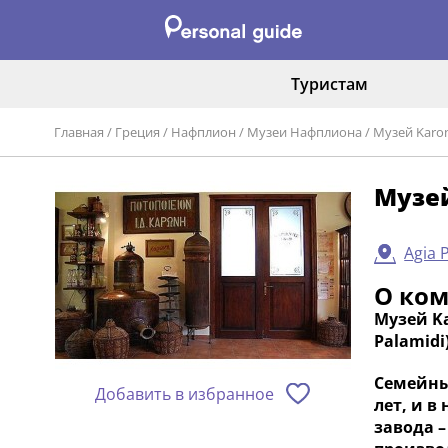
Туристам
Главная
/
Греция
/
Нафплион
/
Музеи Нафплиона
/
Музей Karoni
Музей
Agia 
О ко
Музей Ka
Palamidi
Семейны
Добавить в избранное
лет, и в
завода –