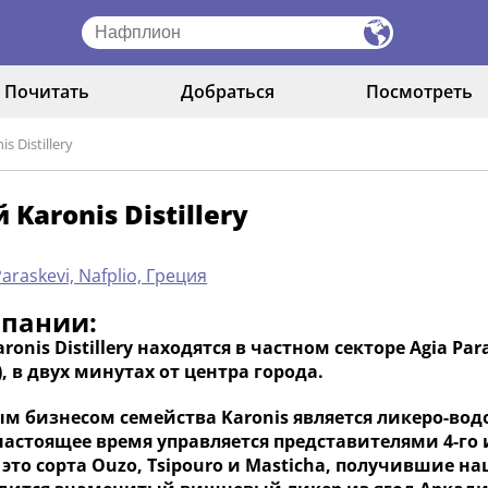
Почитать
Добраться
Посмотреть
s Distillery
 Karonis Distillery
Paraskevi, Nafplio, Греция
мпании:
ronis Distillery находятся в частном секторе Agia Par
), в двух минутах от центра города.
м бизнесом семейства Karonis является ликеро-вод
 настоящее время управляется представителями 4-го
 это сорта Ouzo, Tsipouro и Masticha, получившие н