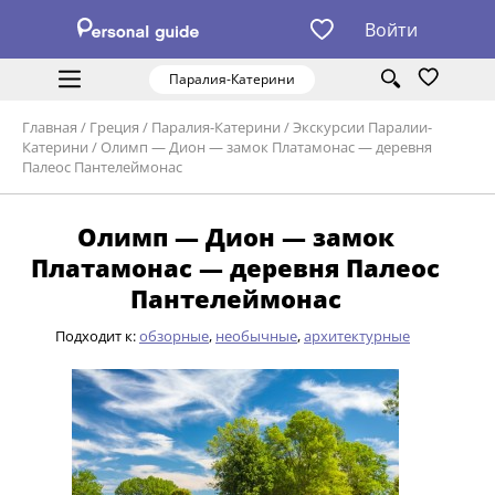
Войти
Паралия-Катерини
Главная
/
Греция
/
Паралия-Катерини
/
Экскурсии Паралии-
Катерини
/
Олимп — Дион — замок Платамонас — деревня
Палеос Пантелеймонас
Олимп — Дион — замок
Платамонас — деревня Палеос
Пантелеймонас
Подходит к:
обзорные
,
необычные
,
архитектурные