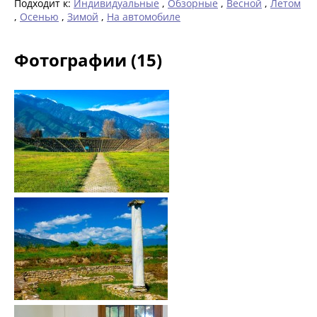
Подходит к:
Индивидуальные
,
Обзорные
,
Весной
,
Летом
,
Осенью
,
Зимой
,
На автомобиле
Фотографии (15)