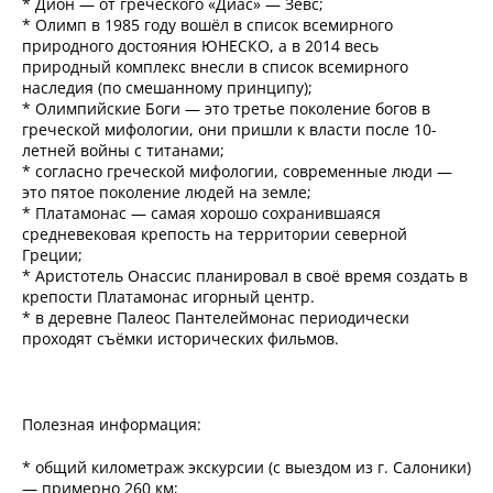
* Дион — от греческого «Диас» — Зевс;
* Олимп в 1985 году вошёл в список всемирного
природного достояния ЮНЕСКО, а в 2014 весь
природный комплекс внесли в список всемирного
наследия (по смешанному принципу);
* Олимпийские Боги — это третье поколение богов в
греческой мифологии, они пришли к власти после 10-
летней войны с титанами;
* согласно греческой мифологии, современные люди —
это пятое поколение людей на земле;
* Платамонас — самая хорошо сохранившаяся
средневековая крепость на территории северной
Греции;
* Аристотель Онассис планировал в своё время создать в
крепости Платамонас игорный центр.
* в деревне Палеос Пантелеймонас периодически
проходят съёмки исторических фильмов.
Полезная информация:
* общий километраж экскурсии (с выездом из г. Салоники)
— примерно 260 км;