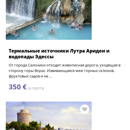
Термальные источники Лутра Аридеи и
водопады Эдессы
От города Салоники отходит живописная дорога, уходящая в
сторону горы Ворас. Извивающаяся меж горных склонов,
фруктовых садов и не …
350 €
за группу