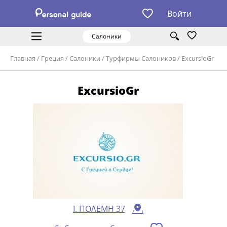
Войти
Салоники
Главная
/
Греция
/
Салоники
/
Турфирмы Салоников
/
ExcursioGr
ExcursioGr
Ι. ΠΟΛΕΜΗ 37