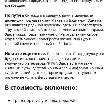
и любования. Городе, который всегда зовет вернуться, и
возвращает!
По пути
в Сигнахи мы заедем с вами в маленькие
деревушки под названием Манави и Бадиаури. Одна из
них является родиной чурчхелы, где мы и протестируем
"грузинский сникерс", вторая знаменита своими сырами.
Здесь каждая семья занимается изготовлением сыров.
Будет возможность приобрести овечий сыр Гуду и
горячий свежеиспечённый хлеб Шоти.
Но и это еще не все.
Проезжая село Патардзеули у нас
будет возможность заехать на один из филиалов
знаменитого винзавода "KTW". Здесь есть магазин
«Винный путь», дегустационный зал и информационный
туристический центр, которые предлагают туристам
различные услуги. Дегустация на месте.
В стоимость включено:
Транспорт, услуги гида, вода, wifi