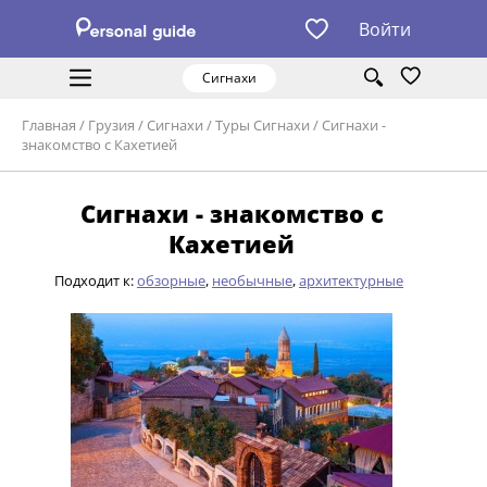
Войти
Сигнахи
Главная
/
Грузия
/
Сигнахи
/
Туры Сигнахи
/
Сигнахи -
знакомство с Кахетией
Сигнахи - знакомство с
Кахетией
Подходит к:
обзорные
,
необычные
,
архитектурные