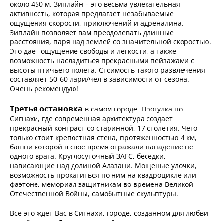
около 450 м. Зиплайн – это весьма увлекательная
активность, которая предлагает незабываемые
ощущения скорости, приключений и адреналина.
Зиплайн позволяет вам преодолевать длинные
расстояния, паря над землей со значительной скоростью.
Это дает ощущение свободы и легкости, а также
возможность насладиться прекрасными пейзажами с
высоты птичьего полета. Стоимость такого развлечения
составляет 50-60 лари/чел в зависимости от сезона.
Очень рекомендую!
Третья остановка
в самом городе. Прогулка по
Сигнахи, где современная архитектура создает
прекрасный контраст со старинной, 17 столетия. Чего
только стоит крепостная стена, протяженностью 4 км,
башни которой в свое время отражали нападение не
одного врага. Круглосуточный ЗАГС, беседки,
нависающие над долиной Алазани. Мощеные улочки,
возможность прокатиться по ним на квадроцикле или
фаэтоне, мемориал защитникам во времена Великой
Отечественной Войны, самобытные скульптуры.
Все это ждет Вас в Сигнахи, городе, созданном для любви