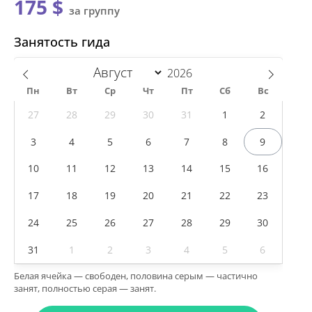
175 $
за группу
Занятость гида
Пн
Вт
Ср
Чт
Пт
Сб
Вс
27
28
29
30
31
1
2
3
4
5
6
7
8
9
10
11
12
13
14
15
16
17
18
19
20
21
22
23
24
25
26
27
28
29
30
31
1
2
3
4
5
6
Белая ячейка — свободен, половина серым — частично
занят, полностью серая — занят.