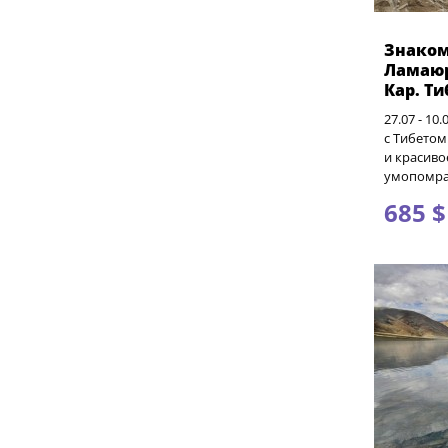
Знаком
Ламаюр
Кар. Т
27.07 - 10
с Тибетом
и красиво
умопомра
685 $