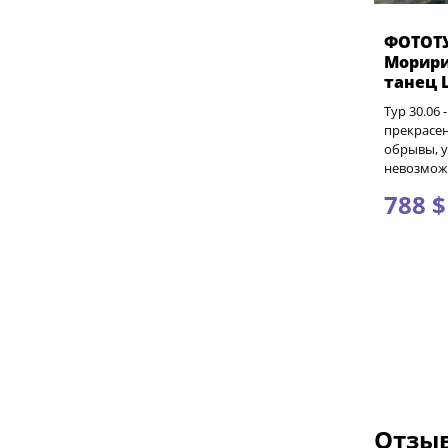
ФОТОТУ
Морири
танец 
Тур 30.06 
прекрасен
обрывы, у
невозмож
788 $
Отзыв