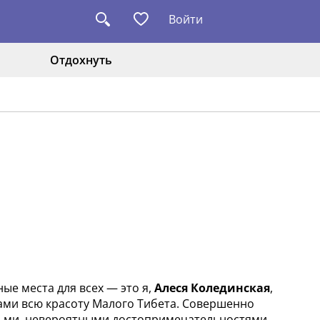
Войти
Отдохнуть
ые места для всех — это я,
Алеся Колединская
,
зами всю красоту Малого Тибета. Совершенно
дьми, невероятными достопримечательностями.