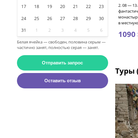
2. 08 — 1
17
18
19
20
21
22
23
фантастич
монастыр
24
25
26
27
28
29
30
в местную
31
1
2
3
4
5
6
1090 
Белая ячейка — свободен, половина серым —
частично занят, полностью серая — занят.
Отправить запрос
Туры 
Оставить отзыв