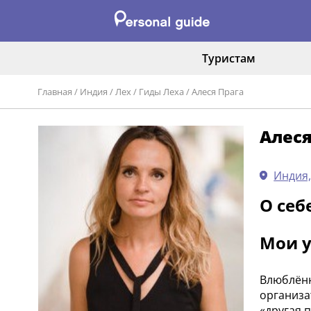
Туристам
Главная
/
Индия
/
Лех
/
Гиды Леха
/
Алеся Прага
Алеся
Индия,
О себ
Мои у
Влюблённ
организа
«другая 