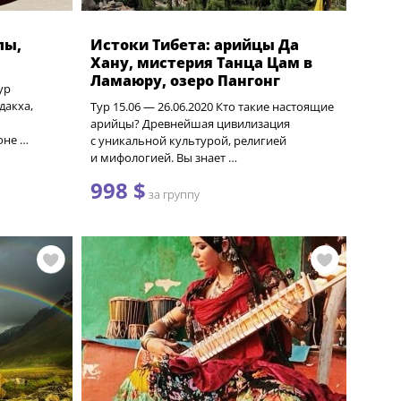
лы,
Истоки Тибета: арийцы Да
Хану, мистерия Танца Цам в
Ламаюру, озеро Пангонг
ур
дакха,
Тур 15.06 — 26.06.2020 Кто такие настоящие
арийцы? Древнейшая цивилизация
оне …
с уникальной культурой, религией
и мифологией. Вы знает …
998 $
за группу