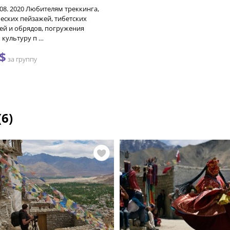
3.08. 2020 Любителям треккинга,
еских пейзажей, тибетских
ей и обрядов, погружения
 культуру п …
$
за группу
(6)