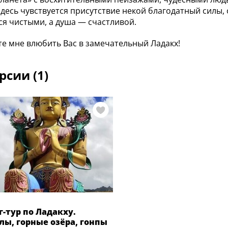
десь чувствуется присутствие некой благодатный силы,
ся чистыми, а душа — счастливой.
е мне влюбить Вас в замечательный Ладакх!
рсии (1)
г-тур по Ладакху.
лы, горные озёра, гонпы