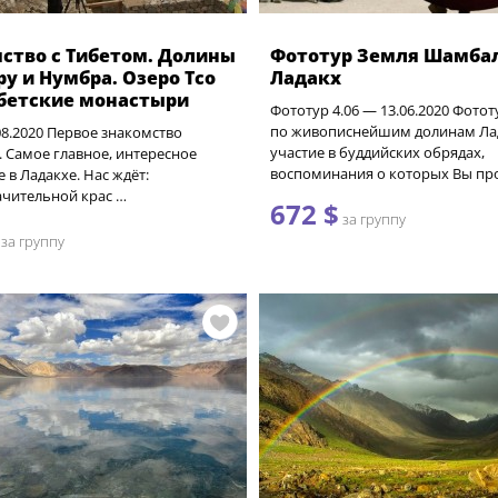
ство с Тибетом. Долины
Фототур Земля Шамба
у и Нумбра. Озеро Тсо
Ладакх
ибетские монастыри
Фототур 4.06 — 13.06.2020 Фотот
по живописнейшим долинам Ла
.08.2020 Первое знакомство
участие в буддийских обрядах,
. Самое главное, интересное
воспоминания о которых Вы пр
е в Ладакхе. Нас ждёт:
чительной крас …
672 $
за группу
за группу