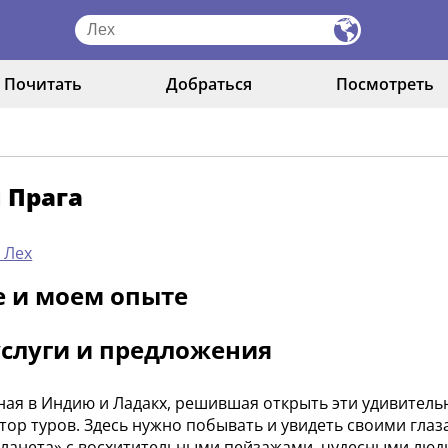
Почитать
Добраться
Посмотреть
 Прага
 Лех
е и моем опыте
слуги и предложения
ая в Индию и Ладакх, решившая открыть эти удивительн
тор туров. Здесь нужно побывать и увидеть своими гла
планета» с восхитительными пейзажами, чудесными лю