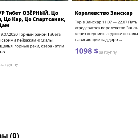
Р Тибет ОЗЁРНЫЙ. Цо
Королевство Занскар
, Цо Кар, Цо Спартсанак,
Тур в Занскар 11.07 — 22.07 Путь
Цам
«тредевятое» королевство Занс
через «тернии»: ледники и скалы
- 9.07.2020 Горный район Тибета
нависающие над доро …
 своими пейзажами! Скалы,
щелья, горные реки, озёра - этим
1098 $
но …
за группу
за группу
ы (0)