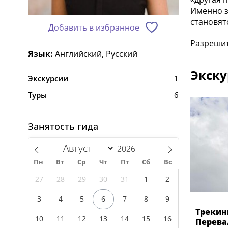
Именно з
становят
Добавить в избранное
Разрешит
Язык:
Английский, Русский
Экску
Экскурсии
1
Туры
6
Занятость гида
Пн
Вт
Ср
Чт
Пт
Сб
Вс
27
28
29
30
31
1
2
3
4
5
6
7
8
9
Трекин
10
11
12
13
14
15
16
Перева