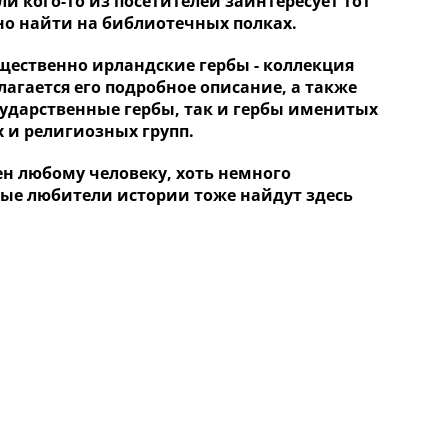
и кого-то из посетителей заинтересует тот
но найти на библиотечных полках.
щественно ирландские гербы - коллекция
гается его подробное описание, а также
сударственные гербы, так и гербы именитых
 и религиозных групп.
ен любому человеку, хоть немного
ые любители истории тоже найдут здесь