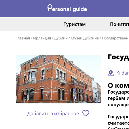
Туристам
Почита
Главная
/
Ирландия
/
Дублин
/
Музеи Дублина
/
Государственн
Госу
Kildar
О ко
Государ
гербам 
популярн
Добавить в избранное
Государ
считает