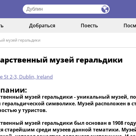
ть
Добраться
Поесть
Посм
ый музей геральдики
дарственный музей геральдики
e St 2-3, Dublin, Ireland
мпании:
ственный музей геральдики - уникальный музей, 
и геральдической символике. Музей расположен в с
остью у туристов.
ственный музей геральдики был основан в 1908 год
ся старейшим среди музеев данной тематики. Музе