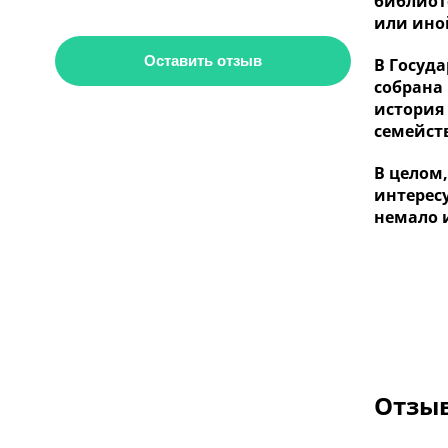
библиоте
или ино
Оставить отзыв
В Госуд
собрана
история
семейст
В целом
интерес
немало 
Отзыв