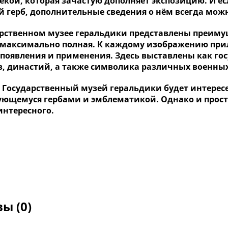
кой, которая зачастую дополняет экспозицию. И есл
й герб, дополнительные сведения о нём всегда мож
арственном музее геральдики представлены преиму
 максимально полная. К каждому изображению прила
 появления и применения. Здесь выставлены как го
в, династий, а также символика различных военных
, Государственный музей геральдики будет интерес
ующемуся гербами и эмблематикой. Однако и прост
интересного.
ы (0)