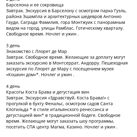
Барселона и ее сокровища
Завтрак. Экскурсия в Барселону с осмотром парка Гуэль,
района Эшампла и архитектурных шедевров Антонио
Гауди, Саграда Фамилия, гора Монтжуик с панорамным
видом на город, улицы Рамблас, Готическому кварталу.
Свободное время. Ночлег и ужин .
3 день
Знакомство с Ллорет де Мар
Завтрак. Свободное время. Желающие за доплату могут
заказать экскурсию в Монтсеррат, Андорру. Пешеходная
экскурсия по Ллорет де Мару с посещением музея
«Кошкин дом»*. Ночлег и ужин .
4 день
Красоты Коста Брава и дегустация вин
Завтрак. Экскурсия «Здравствуй, Коста Брава!» с
прогулкой в бухту Фенальс, осмотром садов Санта
Клотильда * в стиле итальянского ренессанса и
дегустацией вин* в традиционной бодеге. Свободное
время. Желающие могут заказать шоу программы,
посетить СПА центр Магма, Казино. Ночлег и ужин .