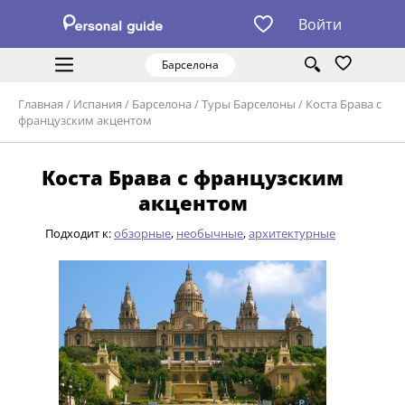
Войти
Барселона
Главная
/
Испания
/
Барселона
/
Туры Барселоны
/
Коста Брава с
французским акцентом
Коста Брава с французским
акцентом
Подходит к:
обзорные
,
необычные
,
архитектурные