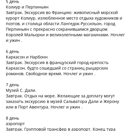
5 день
Колиур и Перпиньян
Завтрак. Экскурсия во Францию: живописный морской
курорт Колиур, излюбленное место отдыха художников и
поэтов, и столица области Лангедок-Руссильон, город
Перпиньян с прекрасно сохранившимся дворцом
Королей Мальорки и великолепными магахинами. Ночлег
и ужин .
6 день
Каркасон и Нарбонн
Завтрак. Экскурсия в французский город-крепость
Каркасон, будто сошедший со страниц рыцарских
романов. Свободное время. Ночлег и ужин .
7 день
Музей С. Дали.
Завтрак. Отдых на море. Желающие за доплату могут
заказать экскурсию в музей Сальватора Дали и Жерону
или в Порт Авентура. Ночлег и ужин .
8 день
аэропорт
Завтрак. Групповой трансфер в аэропорт. Конец тура