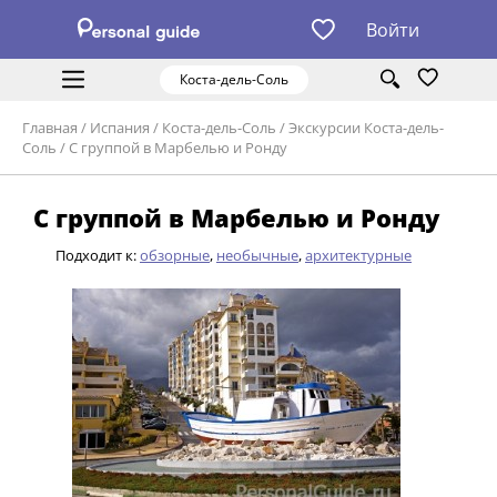
Войти
Коста-дель-Соль
Главная
/
Испания
/
Коста-дель-Соль
/
Экскурсии Коста-дель-
Соль
/
С группой в Марбелью и Ронду
С группой в Марбелью и Ронду
Подходит к:
обзорные
,
необычные
,
архитектурные