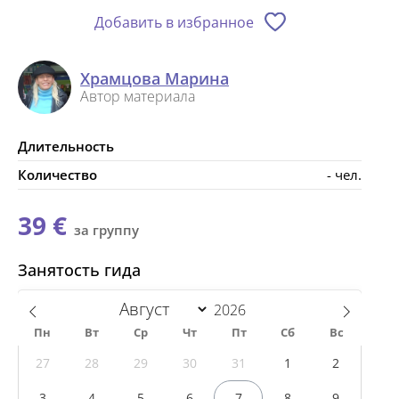
Добавить в избранное
Храмцова Марина
Автор материала
Длительность
Количество
- чел.
39 €
за группу
Занятость гида
Пн
Вт
Ср
Чт
Пт
Сб
Вс
27
28
29
30
31
1
2
3
4
5
6
7
8
9