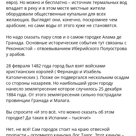
евро). Но можно и бесплатно – источник термальных вод
впадает в реку и в этом месте местные жители
оборудовали общественные купальни для всех
желающих. Выглядят они, конечно, поскромнее чем
арабские, но сами воды от этого хуже не становятся.
Но надо сказать пару слов и о самом городке Алама де
Гранада. Основные исторические события тут связаны с
Реконкистой – отвоевыванием Иберийского Полуострова
у арабов.
28 февраля 1482 года город был взят войсками
христианских королей ( Фернандо и Изабель
Католических ). Позже он подвергался нескольким осадам
со стороны назареев. Но наибольший урон городу
нанесло землятресение которое случилось 25 декабря
1884 года. От этого землятресения сильно пострадали
провинции Гранада и Малага.
Вы спросите «И это всё, что можно сказать об этом
городке? Да таких в Испании – тысячи!»
Нет, не всё! Сам городок стоит на краю отвесной
пропасти – огромного каньона Лос Тахос. Этот каньон –