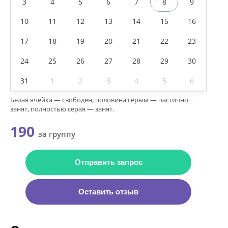
3
4
5
6
7
8
9
10
11
12
13
14
15
16
17
18
19
20
21
22
23
24
25
26
27
28
29
30
31
1
2
3
4
5
6
Белая ячейка — свободен, половина серым — частично
занят, полностью серая — занят.
190
за группу
Отправить запрос
Оставить отзыв