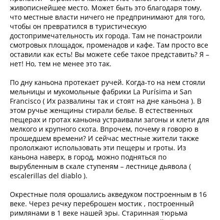
живописнейшее место. Может быть это благодаря тому,
что местные власти ничего не предпринимают для того,
чтобы он превратился в туристическую
достопримечательность их города. Там не понастроили
смотровых площадок, променадов и кафе. Там просто все
оставили как есть! Вы можете себе такое представить? Я –
нет! Но, тем не менее это так.
По дну каньона протекает ручей. Когда-то на нем стояли
мельницы и мукомольные фабрики La Purísima и San
Francisco ( Их развалины так и стоят на дне каньона ). В
этом ручье женщины стирали белье. В естественных
пещерах и гротах каньона устраивали загоны и клети для
мелкого и крупного скота. Впрочем, почему я говорю в
прошедшем времени? И сейчас местные жители также
прололжают использовать эти пещеры и гроты. Из
каньона наверх, в город, можно подняться по
вырубленным в скале ступеням – лестнице дьявола (
escalerillas del diablo ).
Окрестные поля орошались акведуком построенным в 16
веке. Через речку переброшен мостик , построенный
римлянами в 1 веке нашей эры. Старинная тюрьма