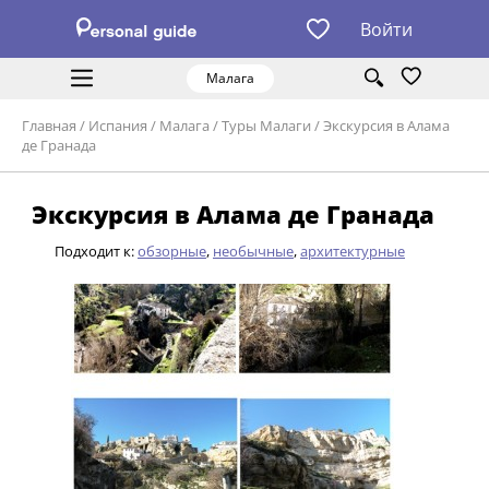
Войти
Малага
Главная
/
Испания
/
Малага
/
Туры Малаги
/
Экскурсия в Алама
де Гранада
Экскурсия в Алама де Гранада
Подходит к:
обзорные
,
необычные
,
архитектурные