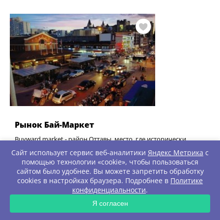
Рынок Бай-Маркет
Buyward market - район Оттавы, место, где исторически
располагался фермерский рынок. И поныне место окружено
Сайт использует сервис веб-аналитики
Яндекс Метрика
с
рынком и различными т …
помощью технологии «cookie», чтобы пользоваться
сайтом было удобнее. Вы можете запретить обработку
Показать на карте
cookies в настройках браузера. Подробнее в
Политике
конфиденциальности
.
ЗАПРОС
Я согласен