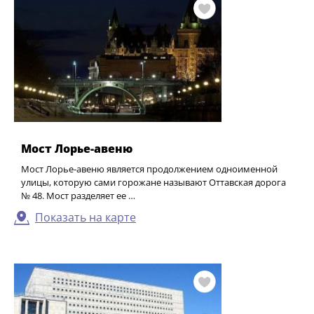
Мост Лорье-авеню
Мост Лорье-авеню является продолжением одноименной
улицы, которую сами горожане называют Оттавская дорога
№ 48. Мост разделяет ее …
Показать на карте