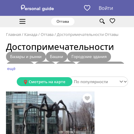
Войти
Оттава
Главная
/
Канада
/
Оттава
/
Достопримечательности Оттавы
Достопримечательности
Базары и рынки
Башни
Городские здания
Водопады
Мосты
Озера
Особняки и усадьбы
ещё
Острова
Скульптуры и памятники
Смотреть на карте
Образовательные учреждения
Религиозные сооружения
Природные парки