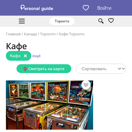
Войти
Торонто
Главная
/
Канада
/
Торонто
/
Кафе Торонто
Кафе
×
Кафе
ещё
Смотреть на карте