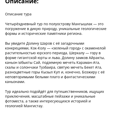
Описание:
Описание тура
Четырёхдневный тур по полуострову Мангышлак — это
погружение в дикую природу, уникальные геологические
формы и исторические памятники региона.
Вы увидите Долину Шаров с её загадочными
конкрециями, Кок-Колу — «зеленый город» с окаменелой
растительностью юрского периода, Шеркалу — гору в
форме гигантской юрты и льва, Долину замков Айракты,
каньон Ыбыкты Сай, подземную мечеть Караман-Ата,
скалы и солончаки Тузбаира, святую мечеть Бекет Ата,
разноцветные горы Кызыл Куп и, конечно, Бозжиру с её
неповторимыми белыми плато и фантастическими
каньонами.
Тур идеально подойдёт для путешественников, ищущих
приключения, масштабные пейзажи и уникальные
фотоместа, а также интересующихся историей и
геологией Мангистау.