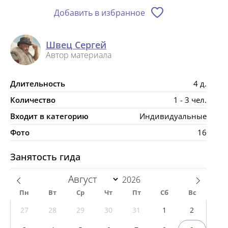
Добавить в избранное
Швец Сергей
Автор материала
Длительность
4 д.
Количество
1 - 3 чел.
Входит в категорию
Индивидуальные
Фото
16
Занятость гида
Пн
Вт
Ср
Чт
Пт
Сб
Вс
27
28
29
30
31
1
2